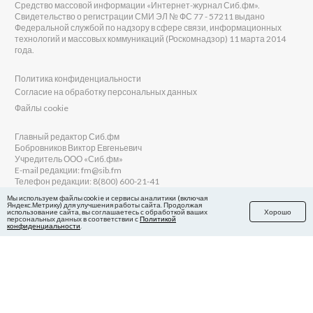
Средство массовой информации «Интернет-журнал Сиб.фм».
Свидетельство о регистрации СМИ ЭЛ № ФС 77 - 57211 выдано
Федеральной службой по надзору в сфере связи, информационных
технологий и массовых коммуникаций (Роскомнадзор) 11 марта 2014
года.
Политика конфиденциальности
Согласие на обработку персональных данных
Файлы cookie
Главный редактор Сиб.фм
Бобровников Виктор Евгеньевич
Учредитель ООО «Сиб.фм»
E-mail редакции: fm@sib.fm
Телефон редакции: 8(800) 600-21-41
Мы используем файлы cookie и сервисы аналитики (включая
Яндекс.Метрику) для улучшения работы сайта. Продолжая
использование сайта, вы соглашаетесь с обработкой ваших
Хорошо
персональных данных в соответствии с
Политикой
Сайт разработан и поддерживается Технодзен
конфиденциальности
.