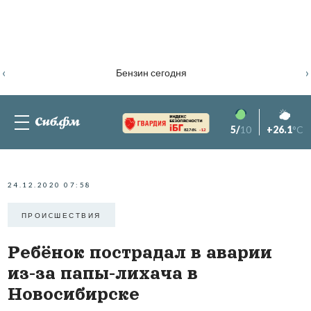
‹
›
Бензин сегодня
5/
10
+26.1
°C
82.76%
-1.2
24.12.2020 07:58
ПРОИCШЕСТВИЯ
Ребёнок пострадал в аварии
из-за папы-лихача в
Новосибирске