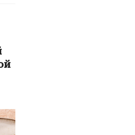
з
й
ой