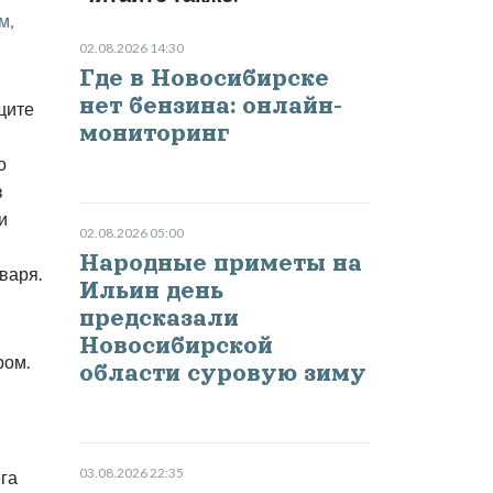
м,
02.08.2026 14:30
Где в Новосибирске
нет бензина: онлайн-
щите
мониторинг
о
в
и
02.08.2026 05:00
Народные приметы на
варя.
Ильин день
предсказали
Новосибирской
ром.
области суровую зиму
03.08.2026 22:35
ега