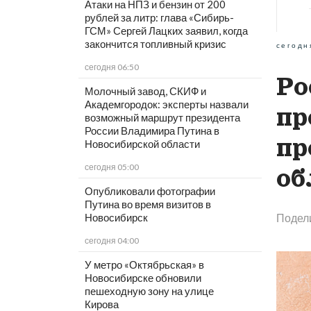
Атаки на НПЗ и бензин от 200
рублей за литр: глава «Сибирь-
ГСМ» Сергей Лацких заявил, когда
закончится топливный кризис
сегодн
сегодня 06:50
Ро
Молочный завод, СКИФ и
Академгородок: эксперты назвали
пр
возможный маршрут президента
России Владимира Путина в
пр
Новосибирской области
сегодня 05:00
об
Опубликовали фотографии
Путина во время визитов в
Новосибирск
Подел
сегодня 04:00
У метро «Октябрьская» в
Новосибирске обновили
пешеходную зону на улице
Кирова