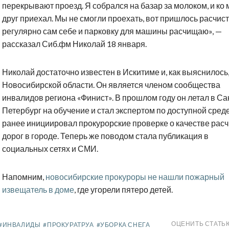
перекрывают проезд. Я собрался на базар за молоком, и ко 
друг приехал. Мы не смогли проехать, вот пришлось расчист
регулярно сам себе и парковку для машины расчищаю», —
рассказал Сиб.фм Николай 18 января.
Николай достаточно известен в Искитиме и, как выяснилось,
Новосибирской области. Он является членом сообщества
инвалидов региона «Финист». В прошлом году он летал в Са
Петербург на обучение и стал экспертом по доступной среде
ранее инициировал прокурорские проверке о качестве расч
дорог в городе. Теперь же поводом стала публикация в
социальных сетях и СМИ.
Напомним,
новосибирские прокуроры не нашли пожарный
извещатель в доме
, где угорели пятеро детей.
ОЦЕНИТЬ СТАТЬ
#ИНВАЛИДЫ
#ПРОКУРАТРУА
#УБОРКА СНЕГА