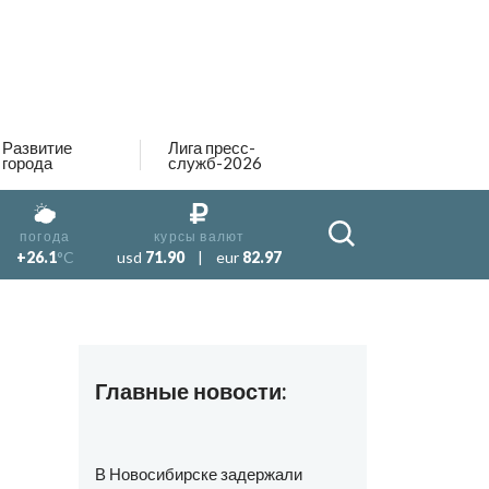
Развитие
Лига пресс-
города
служб-2026
погода
курсы валют
+26.1
°C
usd
71.90
|
eur
82.97
Главные новости:
В Новосибирске задержали