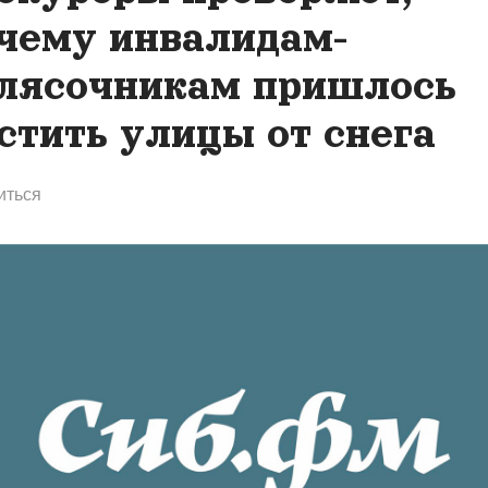
чему инвалидам-
лясочникам пришлось
стить улицы от снега
иться