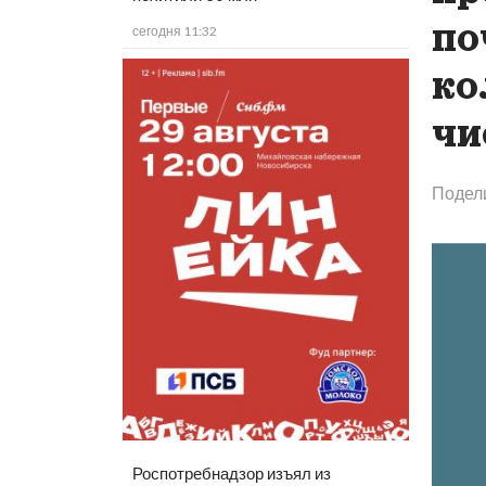
по
сегодня 11:32
ко
чи
Подел
Роспотребнадзор изъял из