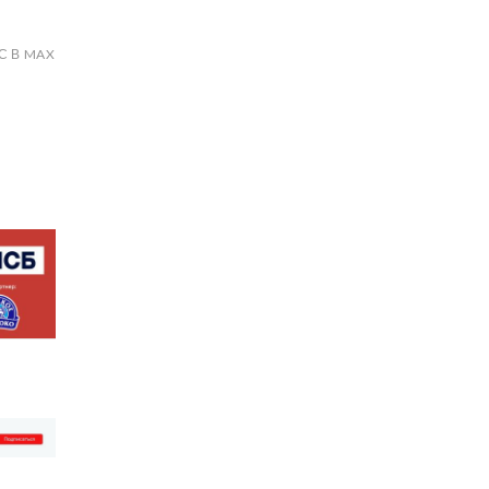
С В MAX