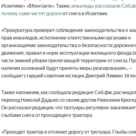
Искитиме» «ВКонтакте». Также,
инвалиды рассказали Сиб.ф
почему сами чистят дороги
от снега в Искитиме.
«Прокуратура проверит соблюдение законодательства о за
прав инвалидов, исполнение ответственными органами и
организациями законодательства о безопасности дорожног
движения, правил и норм эксплуатации жилищного фонда (
части зимней уборки прилегающей территории от снега). Пр
наличии оснований будут приняты меры реагирования», —
сообщает старший советник юстиции Дмитрий Лямкин 18 ян
Также напомним, как сообщала редакция Сиб.фм, расчищал
переход Николай Дадыко со своим другом Николаем Крюге
Он рассказал редакции, что тротуары регулярно заваливает
глыбами снега от проходящего трактора.
«Проходит трактор и отсекает дорогу от тротуара. Глыбы сн