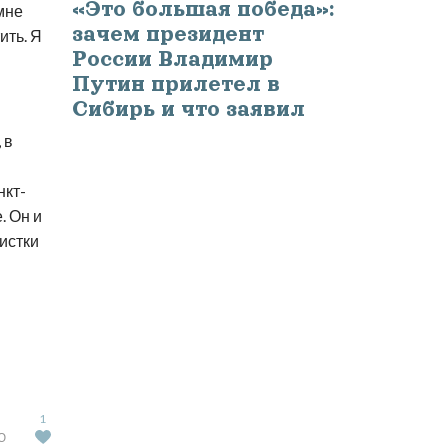
«Это большая победа»:
мне
зачем президент
ить. Я
России Владимир
Путин прилетел в
Сибирь и что заявил
 в
нкт-
. Он и
истки
1
Ю