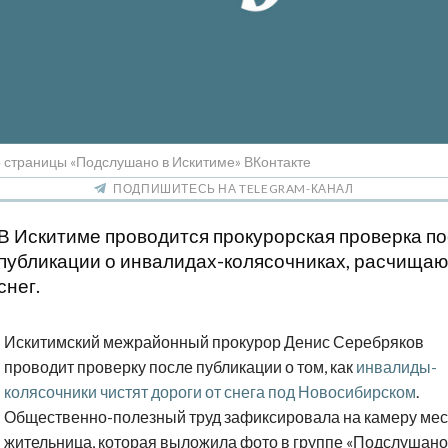
о страницы «Подслушано в Искитиме» ВКонтакте
ПОДПИШИТЕСЬ НА TELEGRAM-КАНАЛ
В Искитиме проводится прокурорская проверка п
публикации о инвалидах-колясочниках, расчища
снег.
Искитимский межрайонный прокурор Денис Серебряков
проводит проверку после публикации о том, как
инвалиды-
колясочники чистят дороги от снега под Новосибирском
.
Общественно-полезный труд зафиксировала на камеру ме
жительница, которая выложила фото в группе «Подслушано