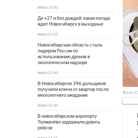
вчера 23:00
До +27 и без дождей: какая погода
ждет Новосибирск в выходные
вчера 22:30
Новосибирская область стала
лидером России по
использованию дронов в
экологическом надзоре
вчера 22:00
В Новосибирске 296 дольщиков
получили ключи от квартир после
Фото: С
многолетнего ожидания
вчера 21:40
В новосибирском аэропорту
Толмачёво задержали девять
рейсов
вчера 21:23