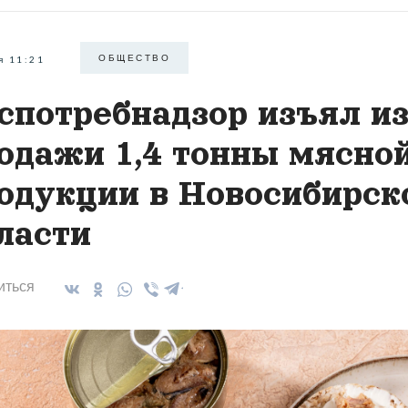
ОБЩЕСТВО
я 11:21
спотребнадзор изъял и
одажи 1,4 тонны мясно
одукции в Новосибирск
ласти
иться