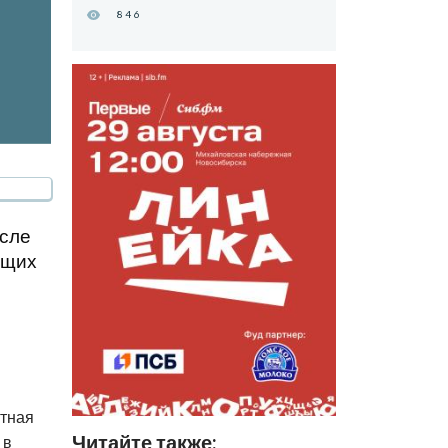
846
осле
ющих
стная
Читайте также:
 в