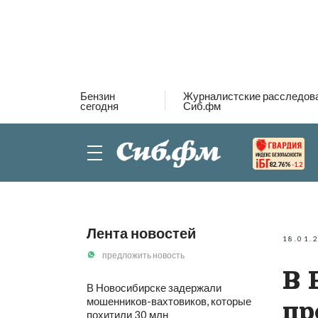
Бензин
Журналистские расследов
сегодня
Сиб.фм
82.76%
-1.2
Лента новостей
18.01.
предложить новость
В 
В Новосибирске задержали
мошенников-вахтовиков, которые
пр
похитили 30 млн