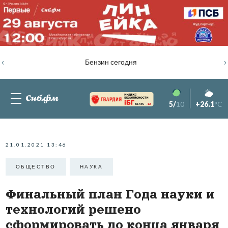
‹
›
Бензин сегодня
5/
10
+26.1
°C
82.76%
-1.2
21.01.2021 13:46
ОБЩЕСТВО
НАУКА
Финальный план Года науки и
технологий решено
сформировать до конца января