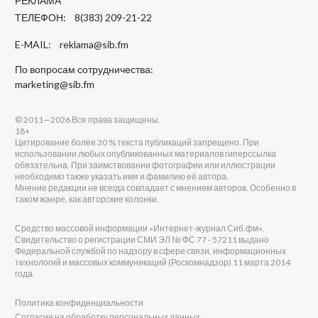
РЕКЛАМА
ТЕЛЕФОН: 8(383) 209-21-22
E-MAIL:
reklama@sib.fm
По вопросам сотрудничества:
marketing@sib.fm
© 2011—2026 Все права защищены.
18+
Цитирование более 30 % текста публикаций запрещено. При
использовании любых опубликованных материалов гиперссылка
обязательна. При заимствовании фотографии или иллюстрации
необходимо также указать имя и фамилию её автора.
Мнение редакции не всегда совпадает с мнением авторов. Особенно в
таком жанре, как авторские колонки.
Средство массовой информации «Интернет-журнал Сиб.фм».
Свидетельство о регистрации СМИ ЭЛ № ФС 77 - 57211 выдано
Федеральной службой по надзору в сфере связи, информационных
технологий и массовых коммуникаций (Роскомнадзор) 11 марта 2014
года.
Политика конфиденциальности
Согласие на обработку персональных данных