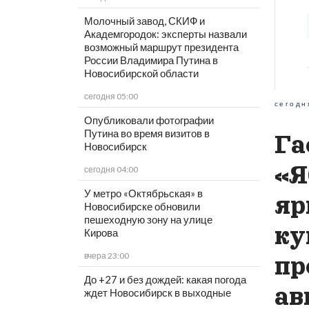
Молочный завод, СКИФ и
Академгородок: эксперты назвали
возможный маршрут президента
России Владимира Путина в
Новосибирской области
сегодня 05:00
сегодн
Опубликовали фотографии
Путина во время визитов в
Га
Новосибирск
«Я
сегодня 04:00
У метро «Октябрьская» в
яр
Новосибирске обновили
пешеходную зону на улице
ку
Кирова
вчера 23:00
пр
До +27 и без дождей: какая погода
ав
ждет Новосибирск в выходные