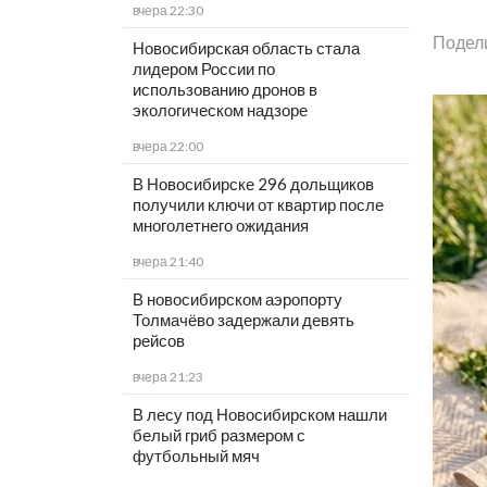
вчера 22:30
Подел
Новосибирская область стала
лидером России по
использованию дронов в
экологическом надзоре
вчера 22:00
В Новосибирске 296 дольщиков
получили ключи от квартир после
многолетнего ожидания
вчера 21:40
В новосибирском аэропорту
Толмачёво задержали девять
рейсов
вчера 21:23
В лесу под Новосибирском нашли
белый гриб размером с
футбольный мяч