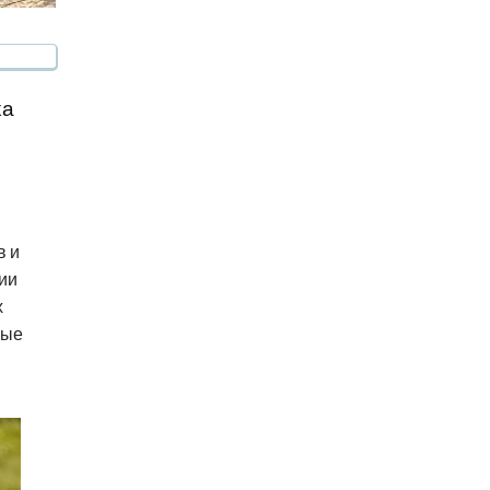
ха
в и
ии
х
ные