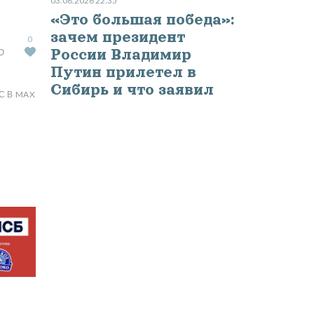
03.08.2026 22:35
«Это большая победа»:
зачем президент
0
России Владимир
Ю
Путин прилетел в
Сибирь и что заявил
С В MAX