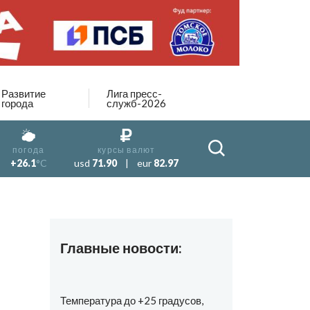
Развитие
Лига пресс-
города
служб-2026
погода
курсы валют
+26.1
°C
usd
71.90
|
eur
82.97
Главные новости:
Температура до +25 градусов,