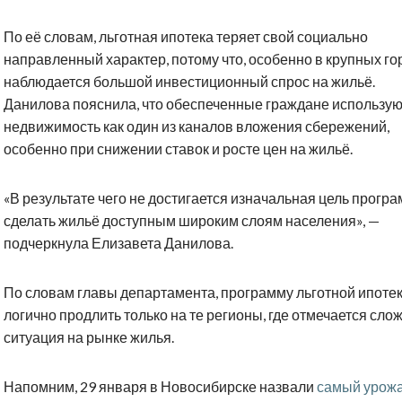
По её словам, льготная ипотека теряет свой социально
направленный характер, потому что, особенно в крупных го
наблюдается большой инвестиционный спрос на жильё.
Данилова пояснила, что обеспеченные граждане использую
недвижимость как один из каналов вложения сбережений,
особенно при снижении ставок и росте цен на жильё.
«В результате чего не достигается изначальная цель прогр
сделать жильё доступным широким слоям населения», —
подчеркнула Елизавета Данилова.
По словам главы департамента, программу льготной ипоте
логично продлить только на те регионы, где отмечается сло
ситуация на рынке жилья.
Напомним, 29 января в Новосибирске назвали
самый урож