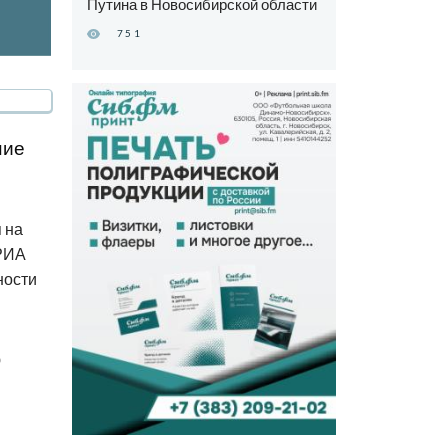
Путина в Новосибирской области
751
ние
 на
 РИА
ности
ю