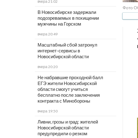
вчера 21:02
Фото О
В Новосибирске задержали
подозреваемых в похищении
мужчины на Горском
вчера 20:49
Масштабный сбой затронул
интернет-сервисы в
Новосибирской области
вчера 20:20
Не набравшие проходной балл
ЕГЭ жители Новосибирской
области смогут учиться
бесплатно после заключения
контракта с Минобороны
вчера 19:50
Ливни, грозы и град: жителей
Новосибирской области
предупредили о резком