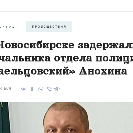
ПРОИCШЕСТВИЯ
я 11:06
Новосибирске задержал
чальника отдела полиц
аельцовский» Анохина
иться