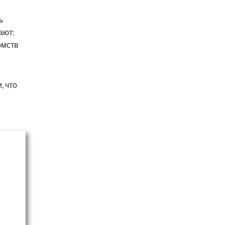
ь
ают:
омств
, что