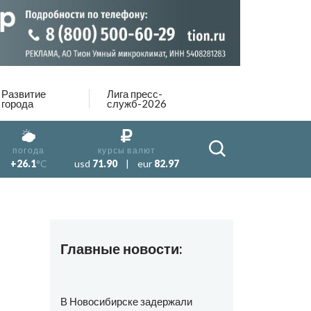
Развитие
Лига пресс-
города
служб-2026
погода
курсы валют
+26.1
°C
usd
71.90
|
eur
82.97
Главные новости:
В Новосибирске задержали