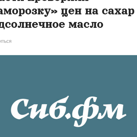
заморозку» цен на сахар
дсолнечное масло
иться