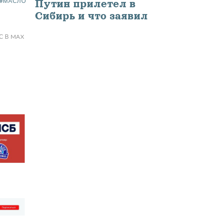
#МАСЛО
Путин прилетел в
СТАТЬЮ
Сибирь и что заявил
С В MAX