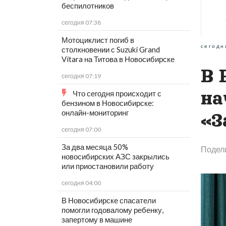
беспилотников
сегодня 07:38
Мотоциклист погиб в
сегодн
столкновении с Suzuki Grand
Vitara на Титова в Новосибирске
В 
сегодня 07:19
на
Что сегодня происходит с
бензином в Новосибирске:
онлайн-мониторинг
«З
сегодня 07:00
За два месяца 50%
Подел
новосибирских АЗС закрылись
или приостановили работу
сегодня 04:00
В Новосибирске спасатели
помогли годовалому ребенку,
запертому в машине