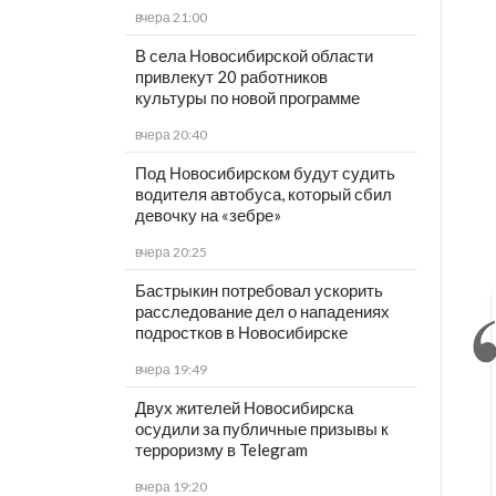
вчера 21:00
В села Новосибирской области
привлекут 20 работников
культуры по новой программе
вчера 20:40
Под Новосибирском будут судить
водителя автобуса, который сбил
девочку на «зебре»
вчера 20:25
Бастрыкин потребовал ускорить
расследование дел о нападениях
подростков в Новосибирске
вчера 19:49
Двух жителей Новосибирска
осудили за публичные призывы к
терроризму в Telegram
вчера 19:20