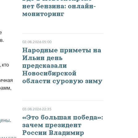
нет бензина: онлайн-
мониторинг
е
в.
02.08.2026 05:00
Народные приметы на
Ильин день
 кто
предсказали
Новосибирской
ничная
области суровую зиму
рамм,
03.08.2026 22:35
«Это большая победа»:
цены
.
зачем президент
России Владимир
ОЦЕНИТЬ
0