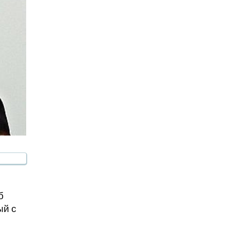
б
ый с