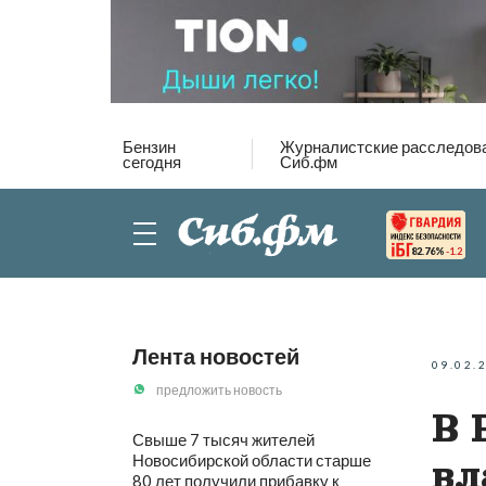
Бензин
Журналистские расследов
сегодня
Сиб.фм
82.76%
-1.2
Лента новостей
09.02.
предложить новость
В 
Свыше 7 тысяч жителей
Новосибирской области старше
вл
80 лет получили прибавку к