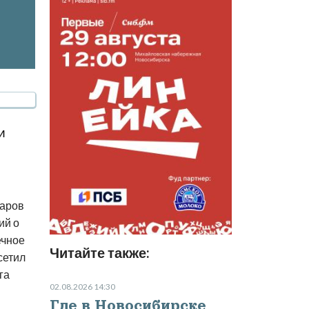
и
чаров
ий о
ечное
Читайте также:
сетил
га
02.08.2026 14:30
Где в Новосибирске