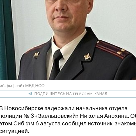
Сиб.фм | сайт МВД НСО
ПОДПИШИТЕСЬ НА TELEGRAM-КАНАЛ
В Новосибирске задержали начальника отдела
полиции № 3 «Заельцовский» Николая Анохина. О
этом Сиб.фм 6 августа сообщил источник, знаком
ситуацией.