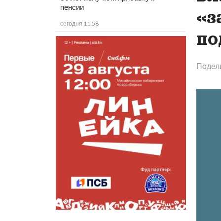
пенсии
«‎
сегодня 11:58
по
Подел