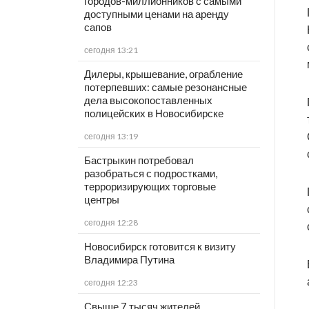
городов-миллионников с самыми
доступными ценами на аренду
сапов
сегодня 13:21
Дилеры, крышевание, ограбление
потерпевших: самые резонансные
дела высокопоставленных
полицейских в Новосибирске
сегодня 13:19
Бастрыкин потребовал
разобраться с подростками,
терроризирующих торговые
центры
сегодня 12:28
Новосибирск готовится к визиту
Владимира Путина
сегодня 12:23
Свыше 7 тысяч жителей