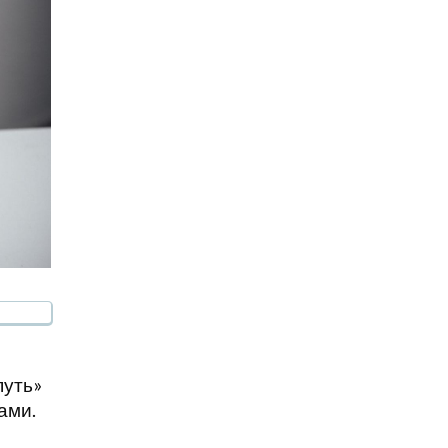
путь»
ами.