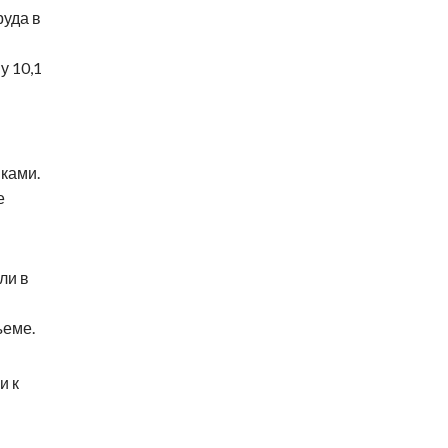
руда в
у 10,1
ками.
е
ли в
ъеме.
и к