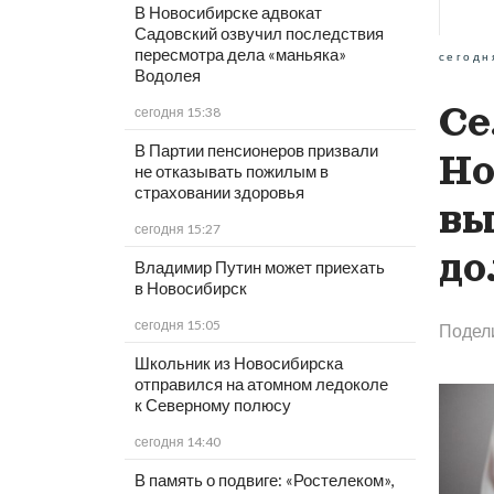
В Новосибирске адвокат
Садовский озвучил последствия
пересмотра дела «маньяка»
сегодн
Водолея
Се
сегодня 15:38
В Партии пенсионеров призвали
Но
не отказывать пожилым в
страховании здоровья
вы
сегодня 15:27
до
Владимир Путин может приехать
в Новосибирск
сегодня 15:05
Подел
Школьник из Новосибирска
отправился на атомном ледоколе
к Северному полюсу
сегодня 14:40
В память о подвиге: «Ростелеком»,