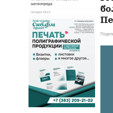
шелкопряда
бо
сегодня 18:21
Пе
Подел