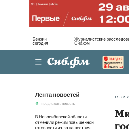
Бензин
Журналистские расследов
сегодня
Сиб.фм
82.76%
-1.2
Лента новостей
16.02.
предложить новость
Ми
В Новосибирской области
отменили режим повышенной
го
готовности из-за нашествия