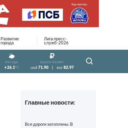
Развитие
Лига пресс-
города
служб-2026
погода
курсы валют
+26.1
°C
usd
71.90
|
eur
82.97
Главные новости:
Все дороги затоплены. В