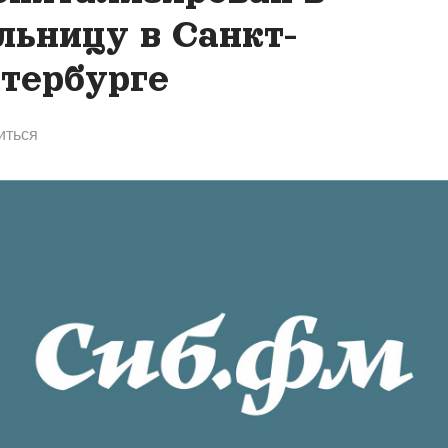
льницу в Санкт-
тербурге
иться