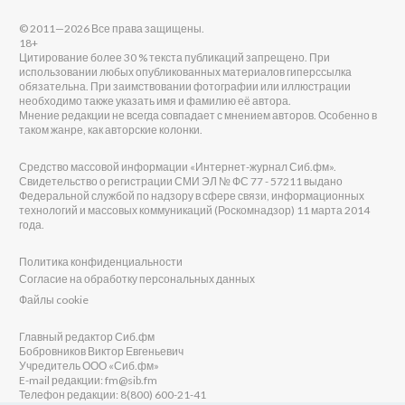
© 2011—2026 Все права защищены.
18+
Цитирование более 30 % текста публикаций запрещено. При
использовании любых опубликованных материалов гиперссылка
обязательна. При заимствовании фотографии или иллюстрации
необходимо также указать имя и фамилию её автора.
Мнение редакции не всегда совпадает с мнением авторов. Особенно в
таком жанре, как авторские колонки.
Средство массовой информации «Интернет-журнал Сиб.фм».
Свидетельство о регистрации СМИ ЭЛ № ФС 77 - 57211 выдано
Федеральной службой по надзору в сфере связи, информационных
технологий и массовых коммуникаций (Роскомнадзор) 11 марта 2014
года.
Политика конфиденциальности
Согласие на обработку персональных данных
Файлы cookie
Главный редактор Сиб.фм
Бобровников Виктор Евгеньевич
Учредитель ООО «Сиб.фм»
E-mail редакции: fm@sib.fm
Телефон редакции: 8(800) 600-21-41