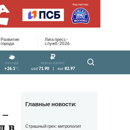
Развитие
Лига пресс-
города
служб-2026
погода
курсы валют
+26.1
°C
usd
71.90
|
eur
82.97
Главные новости:
 –
л в
Страшный грех: митрополит