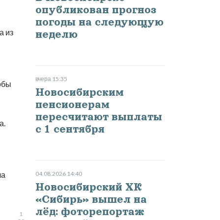
опубликован прогноз
погоды на следующую
а из
неделю
вчера 15:35
обы
Новосибирским
пенсионерам
пересчитают выплаты
а.
с 1 сентября
ла
04.08.2026 14:40
Новосибирский ХК
«Сибирь» вышел на
лёд: фоторепортаж
1