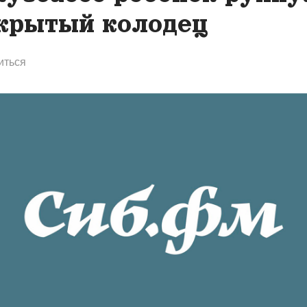
крытый колодец
иться