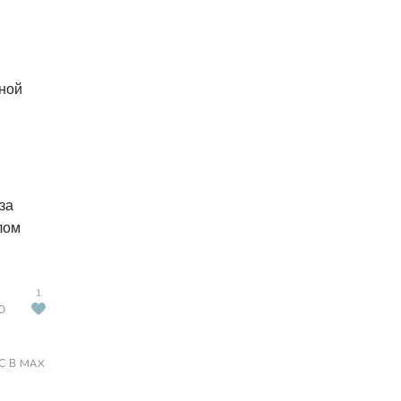
ной
за
лом
1
Ю
С В MAX