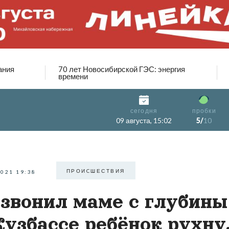
ания
70 лет Новосибирской ГЭС: энергия
времени
сегодня
пробки
09 августа, 15:02
5/
10
ПРОИCШЕСТВИЯ
2021 19:38
звонил маме с глубины
Кузбассе ребёнок рухну