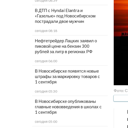
сегодня 08:39
В ДТП с Hyndai Elantra и
«Газелью» под Новосибирском
пострадали двое мужчин
сегодня 08:18
Нефтетрейдер Лацких заявил о
пиковой цене на бензин 300
рублей за литр в регионах РФ
сегодня 06:00
В Новосибирске появятся новые
штрафы за маркировку товаров с
1 сентября
Фото: 
сегодня 05:30
В Новосибирске опубликованы
главные нововведения в школах с
1 сентября
сегодня 05:00