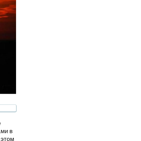
е
ами в
 этом