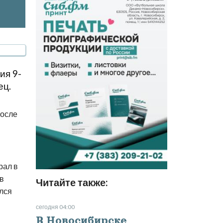
ия 9-
ец.
после
рал в
 в
Читайте также:
лся
сегодня 04:00
В Новосибирске