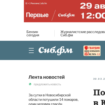
Бензин
Журналистские расследов
сегодня
Сиб.фм
82.76%
-1.2
Лента новостей
30.03.
предложить новость
По
За сутки в Новосибирской
области потушили 14 пожаров,
в 
один человек спасён