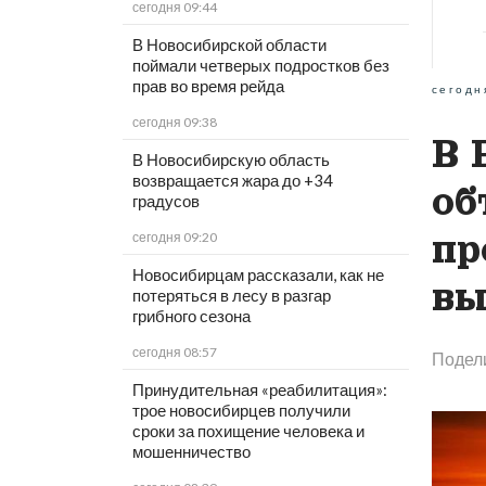
сегодня 09:44
В Новосибирской области
поймали четверых подростков без
прав во время рейда
сегодн
сегодня 09:38
В 
В Новосибирскую область
возвращается жара до +34
об
градусов
пр
сегодня 09:20
Новосибирцам рассказали, как не
вы
потеряться в лесу в разгар
грибного сезона
сегодня 08:57
Подел
Принудительная «реабилитация»:
трое новосибирцев получили
сроки за похищение человека и
мошенничество