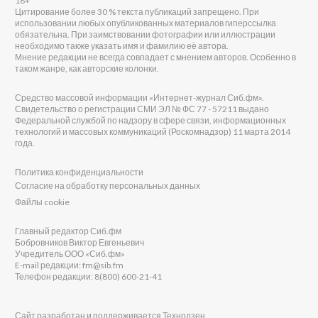
18+
Цитирование более 30 % текста публикаций запрещено. При
использовании любых опубликованных материалов гиперссылка
обязательна. При заимствовании фотографии или иллюстрации
необходимо также указать имя и фамилию её автора.
Мнение редакции не всегда совпадает с мнением авторов. Особенно в
таком жанре, как авторские колонки.
Средство массовой информации «Интернет-журнал Сиб.фм».
Свидетельство о регистрации СМИ ЭЛ № ФС 77 - 57211 выдано
Федеральной службой по надзору в сфере связи, информационных
технологий и массовых коммуникаций (Роскомнадзор) 11 марта 2014
года.
Политика конфиденциальности
Согласие на обработку персональных данных
Файлы cookie
Главный редактор Сиб.фм
Бобровников Виктор Евгеньевич
Учредитель ООО «Сиб.фм»
E-mail редакции: fm@sib.fm
Телефон редакции: 8(800) 600-21-41
Сайт разработан и поддерживается Технодзен