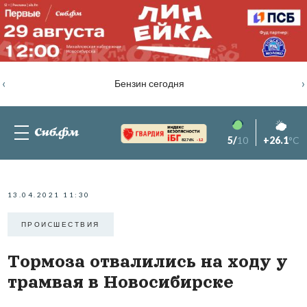
‹
›
Бензин сегодня
5/
10
+26.1
°C
82.76%
-1.2
13.04.2021 11:30
ПРОИCШЕСТВИЯ
Тормоза отвалились на ходу у
трамвая в Новосибирске