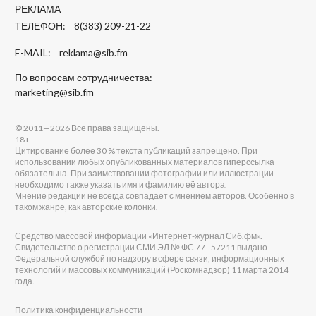
РЕКЛАМА
ТЕЛЕФОН: 8(383) 209-21-22
E-MAIL:
reklama@sib.fm
По вопросам сотрудничества:
marketing@sib.fm
© 2011—2026 Все права защищены.
18+
Цитирование более 30 % текста публикаций запрещено. При
использовании любых опубликованных материалов гиперссылка
обязательна. При заимствовании фотографии или иллюстрации
необходимо также указать имя и фамилию её автора.
Мнение редакции не всегда совпадает с мнением авторов. Особенно в
таком жанре, как авторские колонки.
Средство массовой информации «Интернет-журнал Сиб.фм».
Свидетельство о регистрации СМИ ЭЛ № ФС 77 - 57211 выдано
Федеральной службой по надзору в сфере связи, информационных
технологий и массовых коммуникаций (Роскомнадзор) 11 марта 2014
года.
Политика конфиденциальности