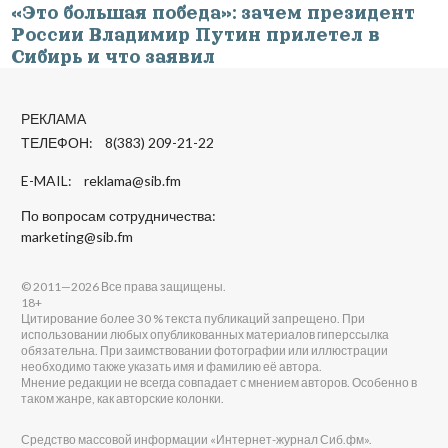
«Это большая победа»: зачем президент
России Владимир Путин прилетел в
Сибирь и что заявил
РЕКЛАМА
ТЕЛЕФОН: 8(383) 209-21-22
E-MAIL:
reklama@sib.fm
По вопросам сотрудничества:
marketing@sib.fm
© 2011—2026 Все права защищены.
18+
Цитирование более 30 % текста публикаций запрещено. При
использовании любых опубликованных материалов гиперссылка
обязательна. При заимствовании фотографии или иллюстрации
необходимо также указать имя и фамилию её автора.
Мнение редакции не всегда совпадает с мнением авторов. Особенно в
таком жанре, как авторские колонки.
Средство массовой информации «Интернет-журнал Сиб.фм».