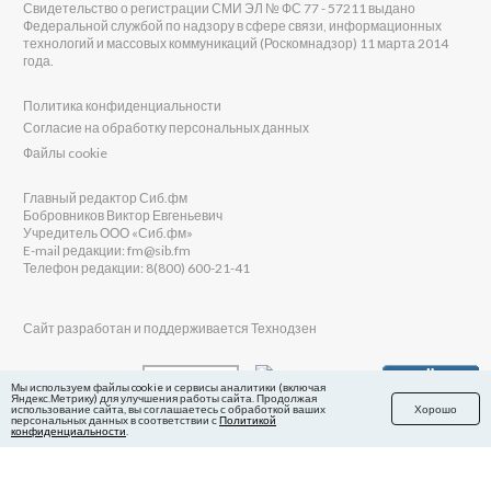
Свидетельство о регистрации СМИ ЭЛ № ФС 77 - 57211 выдано
Федеральной службой по надзору в сфере связи, информационных
технологий и массовых коммуникаций (Роскомнадзор) 11 марта 2014
года.
Политика конфиденциальности
Согласие на обработку персональных данных
Файлы cookie
Главный редактор Сиб.фм
Бобровников Виктор Евгеньевич
Учредитель ООО «Сиб.фм»
E-mail редакции: fm@sib.fm
Телефон редакции: 8(800) 600-21-41
Сайт разработан и поддерживается Технодзен
Мы используем файлы cookie и сервисы аналитики (включая
Яндекс.Метрику) для улучшения работы сайта. Продолжая
использование сайта, вы соглашаетесь с обработкой ваших
Хорошо
персональных данных в соответствии с
Политикой
конфиденциальности
.
в Яндекс.Дзен