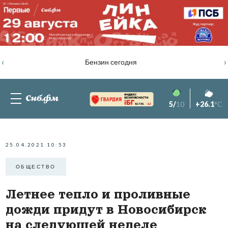
‹
›
Бензин сегодня
5/
10
+26.1
°C
82.76%
-1.2
25.04.2021 10:53
ОБЩЕСТВО
Летнее тепло и проливные
дожди придут в Новосибирск
на следующей неделе