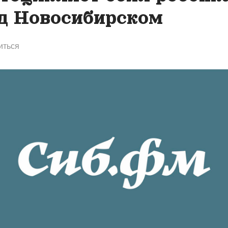
д Новосибирском
иться