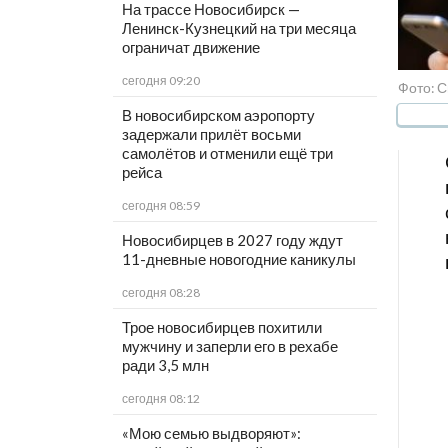
На трассе Новосибирск —
Ленинск-Кузнецкий на три месяца
ограничат движение
сегодня 09:20
Фото: С
В новосибирском аэропорту
задержали прилёт восьми
самолётов и отменили ещё три
рейса
сегодня 08:59
Новосибирцев в 2027 году ждут
11-дневные новогодние каникулы
сегодня 08:28
Трое новосибирцев похитили
мужчину и заперли его в рехабе
ради 3,5 млн
сегодня 08:12
«Мою семью выдворяют»: