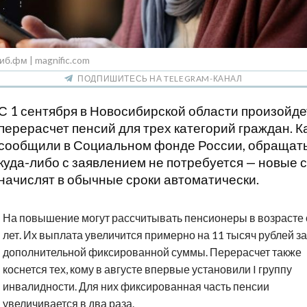
иб.фм | magnific.com
ПОДПИШИТЕСЬ НА TELEGRAM-КАНАЛ
С 1 сентября в Новосибирской области произойде
перерасчет пенсий для трех категорий граждан. К
сообщили в Социальном фонде России, обращат
куда-либо с заявлением не потребуется — новые
начислят в обычные сроки автоматически.
На повышение могут рассчитывать пенсионеры в возрасте 
лет. Их выплата увеличится примерно на 11 тысяч рублей за
дополнительной фиксированной суммы. Перерасчет также
коснется тех, кому в августе впервые установили I группу
инвалидности. Для них фиксированная часть пенсии
увеличивается в два раза.