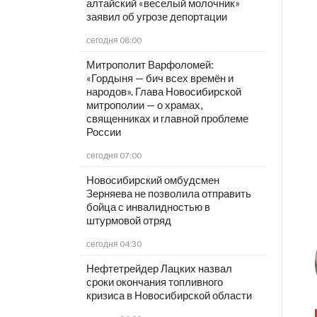
алтайский «веселый молочник»
заявил об угрозе депортации
сегодня 08:00
Митрополит Варфоломей:
«Гордыня — бич всех времён и
народов». Глава Новосибирской
митрополии — о храмах,
священниках и главной проблеме
России
сегодня 07:00
Новосибирский омбудсмен
Зерняева не позволила отправить
бойца с инвалидностью в
штурмовой отряд
сегодня 04:30
Нефтетрейдер Лацких назвал
сроки окончания топливного
кризиса в Новосибирской области