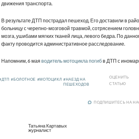
движения транспорта.
В результате ДТП пострадал пешеход. Его доставили в рай
больницу с черепно-мозговой травмой, сотрясением головн
мозга, ушибами мягких тканей лица, левого бедра. По данн
факту проводится административное расследование.
Напомним, 6 мая
водитель мотоцикла погиб
в ДТП с иномар
ОЦЕНИТЬ
#ДТП
#БОЛОТНОЕ
#МОТОЦИКЛ
#НАЕЗД НА
СТАТЬЮ
ПЕШЕХОДОВ
ПОДПИШИТЕСЬ НА НА
Татьяна Картавых
журналист