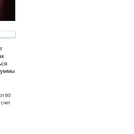
т
ак
ься
 суммы
от 80
 счет