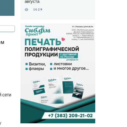
августа
1029
ем
й сети
у