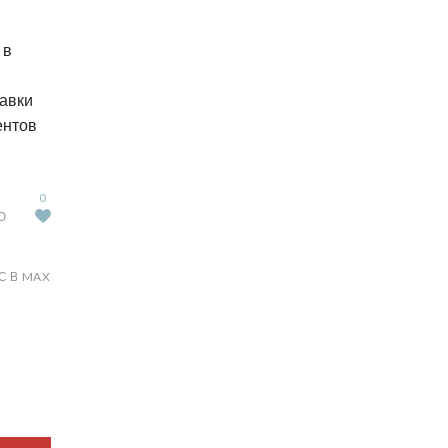
 в
бавки
ентов
0
Ю
С В MAX