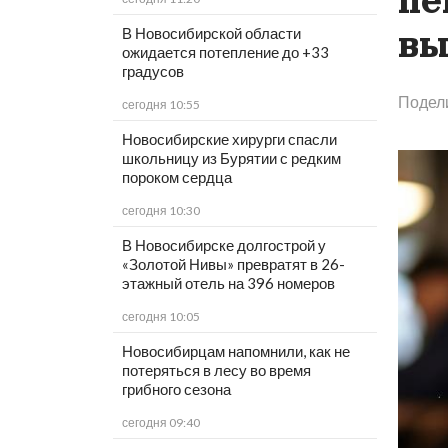
пе
вы
В Новосибирской области
ожидается потепление до +33
градусов
Подел
сегодня 10:55
Новосибирские хирурги спасли
школьницу из Бурятии с редким
пороком сердца
сегодня 10:30
В Новосибирске долгострой у
«Золотой Нивы» превратят в 26-
этажный отель на 396 номеров
сегодня 10:05
Новосибирцам напомнили, как не
потеряться в лесу во время
грибного сезона
сегодня 09:40