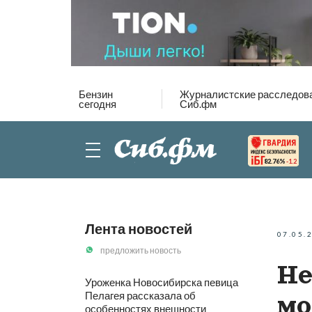
Бензин
Журналистские расследов
сегодня
Сиб.фм
82.76%
-1.2
Лента новостей
07.05.
предложить новость
Не
Уроженка Новосибирска певица
Пелагея рассказала об
мо
особенностях внешности