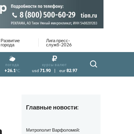
Развитие
Лига пресс-
города
служб-2026
погода
курсы валют
+26.1
°C
usd
71.90
|
eur
82.97
Главные новости:
а
Митрополит Варфоломей: