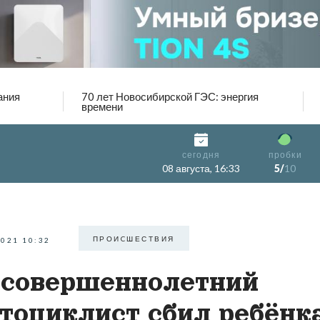
ания
70 лет Новосибирской ГЭС: энергия
времени
сегодня
пробки
08 августа, 16:33
5/
10
ПРОИCШЕСТВИЯ
2021 10:32
совершеннолетний
тоциклист сбил ребёнк