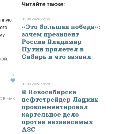
Читайте также:
03.08.2026 22:35
онную
«Это большая победа»:
ого
зачем президент
ому
России Владимир
Путин прилетел в
Сибирь и что заявил
кой.
0
03.08.2026 10:28
В Новосибирске
нефтетрейдер Лацких
С В MAX
прокомментировал
картельное дело
против независимых
АЗС