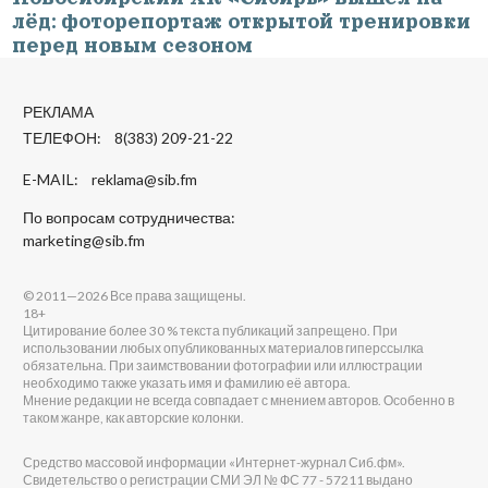
лёд: фоторепортаж открытой тренировки
перед новым сезоном
РЕКЛАМА
ТЕЛЕФОН: 8(383) 209-21-22
E-MAIL:
reklama@sib.fm
По вопросам сотрудничества:
marketing@sib.fm
© 2011—2026 Все права защищены.
18+
Цитирование более 30 % текста публикаций запрещено. При
использовании любых опубликованных материалов гиперссылка
обязательна. При заимствовании фотографии или иллюстрации
необходимо также указать имя и фамилию её автора.
Мнение редакции не всегда совпадает с мнением авторов. Особенно в
таком жанре, как авторские колонки.
Средство массовой информации «Интернет-журнал Сиб.фм».
Свидетельство о регистрации СМИ ЭЛ № ФС 77 - 57211 выдано