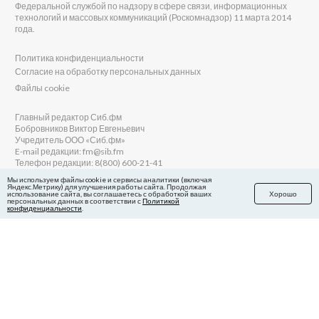
Федеральной службой по надзору в сфере связи, информационных
технологий и массовых коммуникаций (Роскомнадзор) 11 марта 2014
года.
Политика конфиденциальности
Согласие на обработку персональных данных
Файлы cookie
Главный редактор Сиб.фм
Бобровников Виктор Евгеньевич
Учредитель ООО «Сиб.фм»
E-mail редакции: fm@sib.fm
Телефон редакции: 8(800) 600-21-41
Мы используем файлы cookie и сервисы аналитики (включая
Яндекс.Метрику) для улучшения работы сайта. Продолжая
использование сайта, вы соглашаетесь с обработкой ваших
Хорошо
персональных данных в соответствии с
Политикой
Сайт разработан и поддерживается Технодзен
конфиденциальности
.
в Яндекс.Дзен