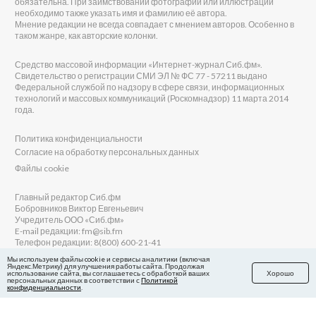
обязательна. При заимствовании фотографии или иллюстрации
необходимо также указать имя и фамилию её автора.
Мнение редакции не всегда совпадает с мнением авторов. Особенно в
таком жанре, как авторские колонки.
Средство массовой информации «Интернет-журнал Сиб.фм».
Свидетельство о регистрации СМИ ЭЛ № ФС 77 - 57211 выдано
Федеральной службой по надзору в сфере связи, информационных
технологий и массовых коммуникаций (Роскомнадзор) 11 марта 2014
года.
Политика конфиденциальности
Согласие на обработку персональных данных
Файлы cookie
Главный редактор Сиб.фм
Бобровников Виктор Евгеньевич
Учредитель ООО «Сиб.фм»
E-mail редакции: fm@sib.fm
Телефон редакции: 8(800) 600-21-41
Мы используем файлы cookie и сервисы аналитики (включая
Яндекс.Метрику) для улучшения работы сайта. Продолжая
использование сайта, вы соглашаетесь с обработкой ваших
Хорошо
персональных данных в соответствии с
Политикой
Сайт разработан и поддерживается Технодзен
конфиденциальности
.