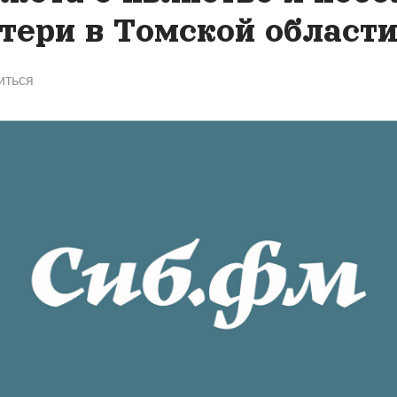
тери в Томской област
иться