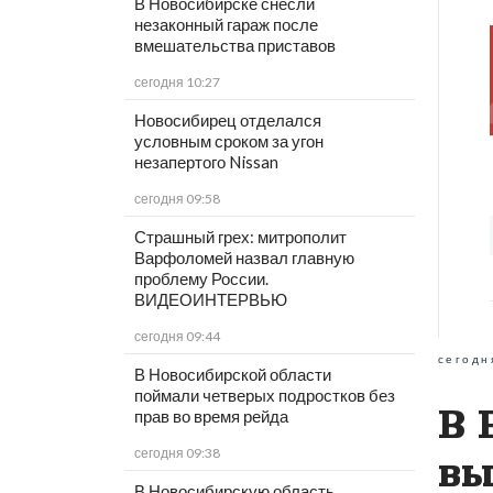
В Новосибирске снесли
незаконный гараж после
вмешательства приставов
сегодня 10:27
Новосибирец отделался
условным сроком за угон
незапертого Nissan
сегодня 09:58
Страшный грех: митрополит
Варфоломей назвал главную
проблему России.
ВИДЕОИНТЕРВЬЮ
сегодня 09:44
сегодн
В Новосибирской области
поймали четверых подростков без
В 
прав во время рейда
сегодня 09:38
вы
В Новосибирскую область