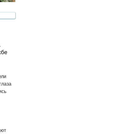
а
жбе
ели
глаза
ись
ают