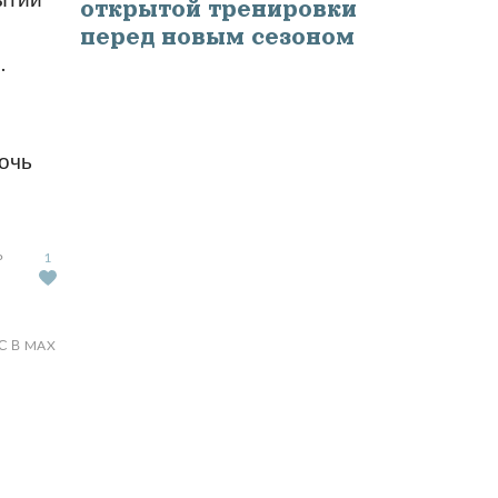
открытой тренировки
перед новым сезоном
.
очь
Ь
1
С В MAX