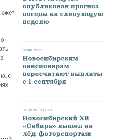
опубликован прогноз
сюжет
погоды на следующую
неделю
но
ать
вчера 15:35
 в
Новосибирским
пенсионерам
пересчитают выплаты
а, с
с 1 сентября
иях.
04.08.2026 14:40
Новосибирский ХК
«Сибирь» вышел на
лёд: фоторепортаж
ытий