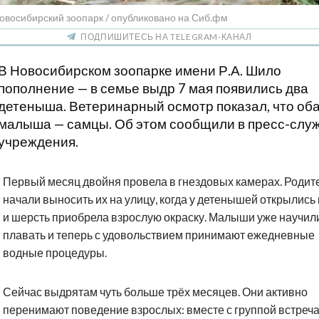
овосибирский зоопарк / опубликовано на Сиб.фм
ПОДПИШИТЕСЬ НА TELEGRAM-КАНАЛ
В Новосибирском зоопарке имени Р.А. Шило
пополнение — в семье выдр 7 мая появились два
детеныша. Ветеринарный осмотр показал, что об
малыша — самцы. Об этом сообщили в пресс-слу
учреждения.
Первый месяц двойня провела в гнездовых камерах. Родит
начали выносить их на улицу, когда у детенышей открылись 
и шерсть приобрела взрослую окраску. Малыши уже научил
плавать и теперь с удовольствием принимают ежедневные
водные процедуры.
Сейчас выдрятам чуть больше трёх месяцев. Они активно
перенимают поведение взрослых: вместе с группой встреч