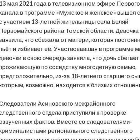
13 мая 2021 года в телевизионном эфире Первого
канала в программе «Мужское и женское» вышел 
с участием 13-летней жительницы села Беляй
Первомайского района Томской области. Девочка
заявила, что сбежала от матери, которая постоян
пьёт и избивает её. Участвовавшая в программе м
девочки в свою очередь заявила, что дочь сбегает
проживающую по соседству многодетную семью,
предположительно, из-за 18-летнего старшего сын
которым, возможно, находится в близких отношен
Следователи Асиновского межрайонного
следственного отдела приступили к проверке
озвученных фактов. Вместе со следователями-
криминалистами регионального следственного
управления они выехали на место указанных соб