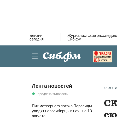
Бензин
Журналистские расследов
сегодня
Сиб.фм
82.76%
-1.2
Лента новостей
14.05.
предложить новость
СК
Пик метеорного потока Персеиды
увидят новосибирцы в ночь на 13
сю
августа