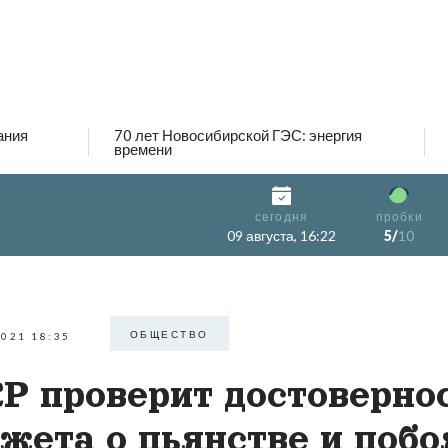
ания
70 лет Новосибирской ГЭС: энергия
времени
сегодня
пробки
09 августа, 16:22
5/
10
ОБЩЕСТВО
2021 18:35
Р проверит достоверно
жета о пьянстве и побо