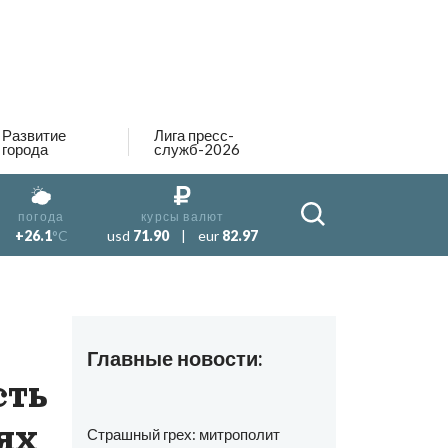
Развитие
Лига пресс-
города
служб-2026
погода
курсы валют
+26.1
°C
usd
71.90
|
eur
82.97
Главные новости:
сть
ях
Страшный грех: митрополит