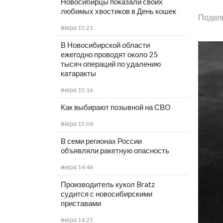
Новосибирцы показали своих
любимых хвостиков в День кошек
Подел
вчера 15:21
В Новосибирской области
ежегодно проводят около 25
тысяч операций по удалению
катаракты
вчера 15:16
Как выбирают позывной на СВО
вчера 15:04
В семи регионах России
объявляли ракетную опасность
вчера 14:46
Производитель кукол Bratz
судится с новосибирскими
приставами
вчера 14:25