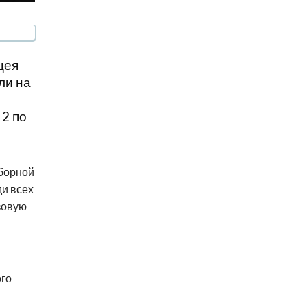
цея
ли на
 2 по
борной
ди всех
зовую
ого