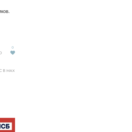
иков.
0
Ю
С В MAX