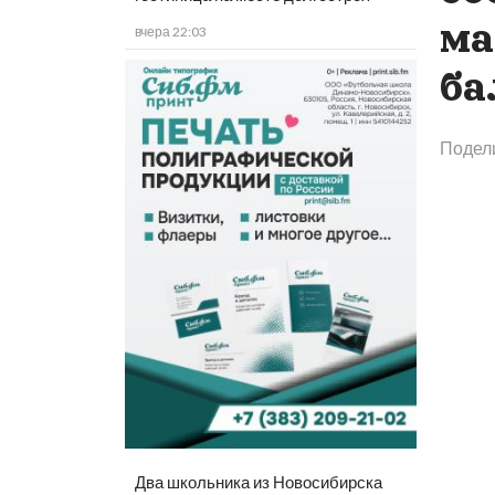
ма
вчера 22:03
ба
Подел
Два школьника из Новосибирска