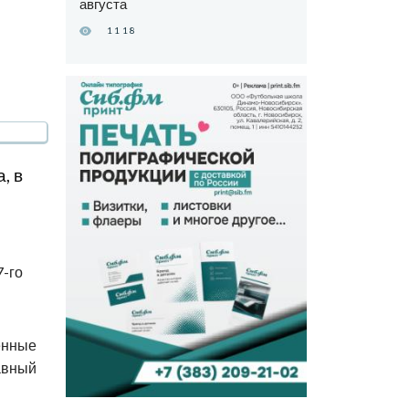
августа
1118
, в
7-го
енные
авный