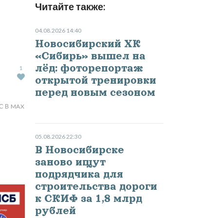
Читайте также:
04.08.2026 14:40
Новосибирский ХК
«Сибирь» вышел на
лёд: фоторепортаж
1
открытой тренировки
перед новым сезоном
С В MAX
05.08.2026 22:30
В Новосибирске
заново ищут
подрядчика для
строительства дороги
к СКИФ за 1,8 млрд
рублей