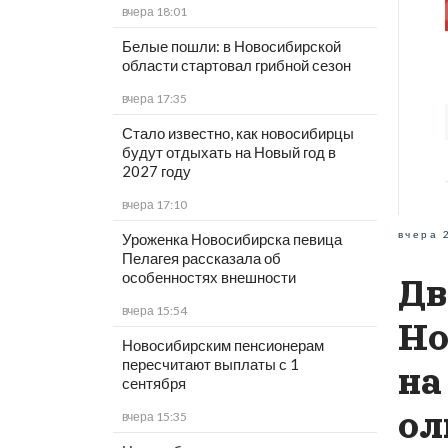
вчера 18:01
Белые пошли: в Новосибирской
области стартовал грибной сезон
вчера 17:35
Стало известно, как новосибирцы
будут отдыхать на Новый год в
2027 году
вчера 17:10
вчера 
Уроженка Новосибирска певица
Пелагея рассказала об
особенностях внешности
Дв
вчера 15:54
Но
Новосибирским пенсионерам
пересчитают выплаты с 1
на
сентября
ол
вчера 15:35