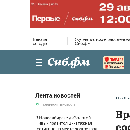
Бензин
Журналистские расследов
сегодня
Сиб.фм
82.76%
-1.2
Лента новостей
16.05.
предложить новость
Вр
В Новосибирске у «Золотой
Нивы» появится 27-этажная
со
гостиница на месте долгостроя