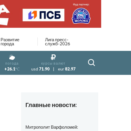
Развитие
Лига пресс-
города
служб-2026
погода
курсы валют
+26.1
°C
usd
71.90
|
eur
82.97
Главные новости:
Митрополит Варфоломей: