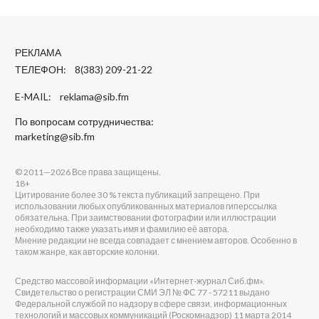
РЕКЛАМА
ТЕЛЕФОН: 8(383) 209-21-22
E-MAIL:
reklama@sib.fm
По вопросам сотрудничества:
marketing@sib.fm
© 2011—2026 Все права защищены.
18+
Цитирование более 30 % текста публикаций запрещено. При
использовании любых опубликованных материалов гиперссылка
обязательна. При заимствовании фотографии или иллюстрации
необходимо также указать имя и фамилию её автора.
Мнение редакции не всегда совпадает с мнением авторов. Особенно в
таком жанре, как авторские колонки.
Средство массовой информации «Интернет-журнал Сиб.фм».
Свидетельство о регистрации СМИ ЭЛ № ФС 77 - 57211 выдано
Федеральной службой по надзору в сфере связи, информационных
технологий и массовых коммуникаций (Роскомнадзор) 11 марта 2014