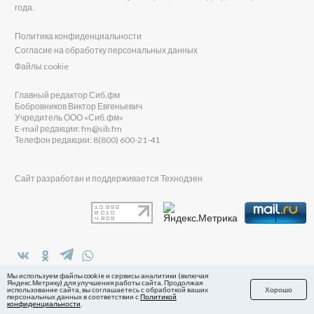
года.
Политика конфиденциальности
Согласие на обработку персональных данных
Файлы cookie
Главный редактор Сиб.фм
Бобровников Виктор Евгеньевич
Учредитель ООО «Сиб.фм»
E-mail редакции: fm@sib.fm
Телефон редакции: 8(800) 600-21-41
Сайт разработан и поддерживается Технодзен
в Яндекс.Дзен
Мы используем файлы cookie и сервисы аналитики (включая
Яндекс.Метрику) для улучшения работы сайта. Продолжая
использование сайта, вы соглашаетесь с обработкой ваших
Хорошо
персональных данных в соответствии с
Политикой
конфиденциальности
.