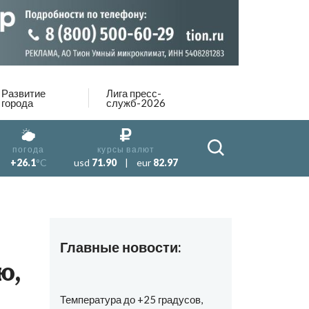
Развитие
Лига пресс-
города
служб-2026
погода
курсы валют
+26.1
°C
usd
71.90
|
eur
82.97
Главные новости:
ю,
Температура до +25 градусов,