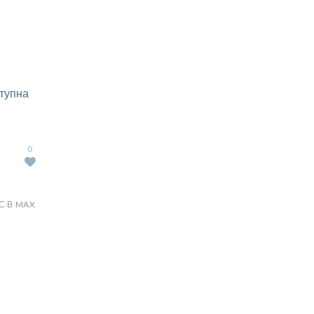
тупна
0
С В MAX