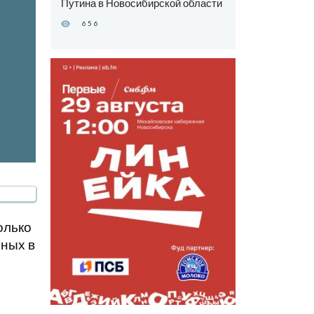
Путина в Новосибирской области
656
олько
рных в