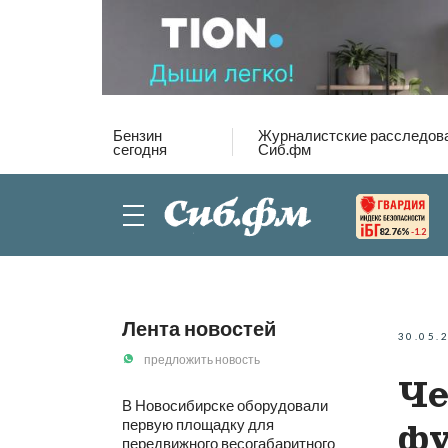
Бензин
Журналистские расследов
сегодня
Сиб.фм
82.76%
-1.2
Лента новостей
30.05.
предложить новость
Че
В Новосибирске оборудовали
первую площадку для
фу
передвижного весогабаритного