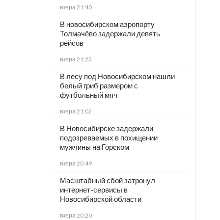
вчера 21:40
В новосибирском аэропорту
Толмачёво задержали девять
рейсов
вчера 21:23
В лесу под Новосибирском нашли
белый гриб размером с
футбольный мяч
вчера 21:02
В Новосибирске задержали
подозреваемых в похищении
мужчины на Горском
вчера 20:49
Масштабный сбой затронул
интернет-сервисы в
Новосибирской области
вчера 20:20