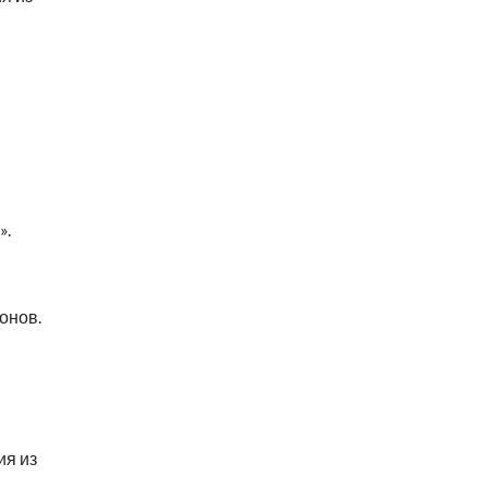
».
онов.
ия из