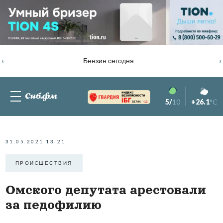
‹
›
Бензин сегодня
5/
10
+26.1
°C
82.76%
-1.2
31.05.2021 13:21
ПРОИCШЕСТВИЯ
Омского депутата арестовали
за педофилию