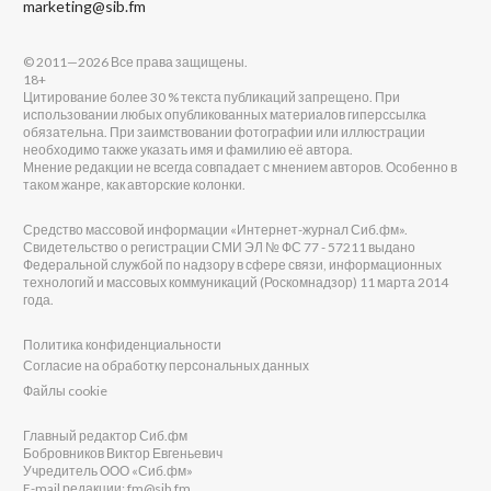
marketing@sib.fm
© 2011—2026 Все права защищены.
18+
Цитирование более 30 % текста публикаций запрещено. При
использовании любых опубликованных материалов гиперссылка
обязательна. При заимствовании фотографии или иллюстрации
необходимо также указать имя и фамилию её автора.
Мнение редакции не всегда совпадает с мнением авторов. Особенно в
таком жанре, как авторские колонки.
Средство массовой информации «Интернет-журнал Сиб.фм».
Свидетельство о регистрации СМИ ЭЛ № ФС 77 - 57211 выдано
Федеральной службой по надзору в сфере связи, информационных
технологий и массовых коммуникаций (Роскомнадзор) 11 марта 2014
года.
Политика конфиденциальности
Согласие на обработку персональных данных
Файлы cookie
Главный редактор Сиб.фм
Бобровников Виктор Евгеньевич
Учредитель ООО «Сиб.фм»
E-mail редакции: fm@sib.fm