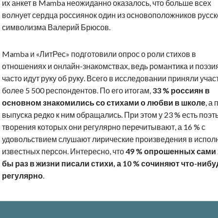
их анкет в Mamba неожиданно оказалось, что больше всех
волнует сердца россиянок один из основоположников русск
символизма Валерий Брюсов.
Mamba и «ЛитРес» подготовили опрос о роли стихов в
отношениях и онлайн-знакомствах, ведь романтика и поэзи
часто идут руку об руку. Всего в исследовании приняли учас
более 5 500 респондентов. По его итогам,
33 % россиян в
основном знакомились со стихами о любви в школе
, а
выпуска редко к ним обращались. При этом у 23 % есть поэт
творения которых они регулярно перечитывают, а 16 % с
удовольствием слушают лирические произведения в испол
известных персон. Интересно, что
49 % опрошенных сами 
бы раз в жизни писали стихи, а 10 % сочиняют что-нибу
регулярно
.