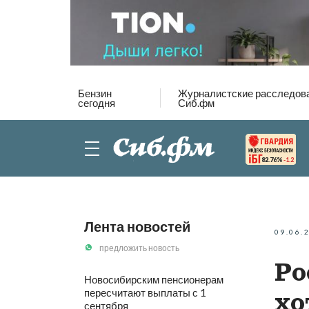
Бензин
Журналистские расследов
сегодня
Сиб.фм
82.76%
-1.2
Лента новостей
09.06.
предложить новость
Ро
Новосибирским пенсионерам
пересчитают выплаты с 1
хо
сентября