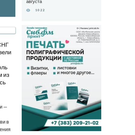
августа
1022
СНГ
вели
оль
м из
сь
хи —
ви в
щения