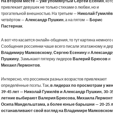
На втором месте — уже упомянутый Сергей Есенин
, ко
привлекает девушек не только стихами о любви, но и
трогательной внешностью. На третьем —
Николай Гумилёв
четвёртом —
Александр Пушкин
, а на пятом —
Борис
Пастернак
.
А вот что касается онлайн-общения, то тут картина немного 
Сообщения россиянки чаше всего писали эпатажному и де
Владимиру Маяковскому
,
Сергею Есенину
и
Александр
Пушкину
. Замыкают пятерку лидеров
Валерий Брюсов
и
Михаил Лермонтов
.
Интересно, что россиянок разных возрастов привлекают
определённые поэты. Так,
в лидерах по просмотрам у ж
39-45 лет — Николай Гумилёв и Александр Пушкин, 30-3
летние выбирают Валерия Брюсова, Михаила Лермонт
Осипа Мандельштама, а более юные барышни — 20-25 л
останавливают свой взгляд на Владимире Маяковском