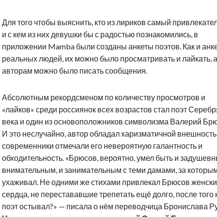
Для того чтобы выяснить, кто из лириков самый привлекат
и с кем из них девушки бы с радостью познакомились, в
приложении Mamba были созданы анкеты поэтов. Как и анк
реальных людей, их можно было просматривать и лайкать, а
авторам можно было писать сообщения.
Абсолютным рекордсменом по количеству просмотров и
«лайков» среди россиянок всех возрастов стал поэт Сереб
века и один из основоположников символизма Валерий Брю
И это неслучайно, автор обладал харизматичной внешность
современники отмечали его невероятную галантность и
обходительность. «Брюсов, вероятно, умел быть и задушевн
внимательным, и занимательным с теми дамами, за которы
ухаживал. Не одними же стихами привлекал Брюсов женск
сердца, не перестававшие трепетать ещё долго, после того 
поэт остывал?» — писала о нём переводчица Бронислава Ру