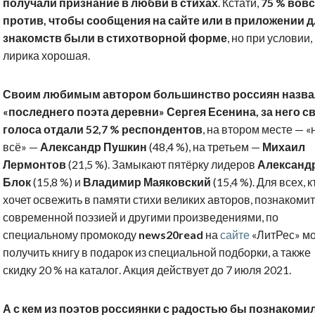
получали признание в любви в стихах
. Кстати,
75 % вовс
против, чтобы сообщения на сайте или в приложении д
знакомств были в стихотворной форме
, но при условии,
лирика хорошая.
Своим любимым автором большинство россиян назв
«последнего поэта деревни» Сергея Есенина, за него с
голоса отдали 52,7 % респондентов
, на втором месте — 
всё» —
Александр Пушкин
(48,4 %), на третьем —
Михаил
Лермонтов
(21,5 %). Замыкают пятёрку лидеров
Александ
Блок
(15,8 %) и
Владимир Маяковский
(15,4 %). Для всех, к
хочет освежить в памяти стихи великих авторов, познакомит
современной поэзией и другими произведениями, по
специальному промокоду
news20read
на
сайте
«ЛитРес» м
получить книгу в подарок из специальной подборки, а также
скидку 20 % на каталог. Акция действует до 7 июля 2021.
А с кем из поэтов россиянки с радостью бы познакоми