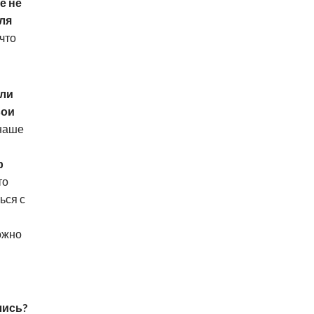
е не
ля
 что
али
вои
«наше
р
то
ься с
ожно
лись?