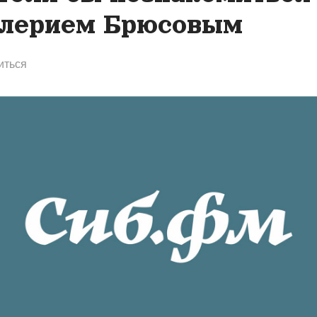
лерием Брюсовым
иться