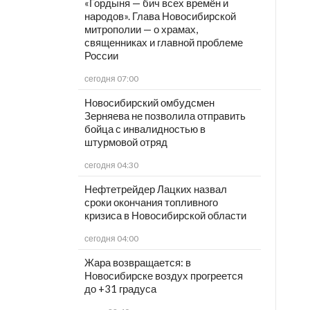
«Гордыня — бич всех времён и
народов». Глава Новосибирской
митрополии — о храмах,
священниках и главной проблеме
России
сегодня 07:00
Новосибирский омбудсмен
Зерняева не позволила отправить
бойца с инвалидностью в
штурмовой отряд
сегодня 04:30
Нефтетрейдер Лацких назвал
сроки окончания топливного
кризиса в Новосибирской области
сегодня 04:00
Жара возвращается: в
Новосибирске воздух прогреется
до +31 градуса