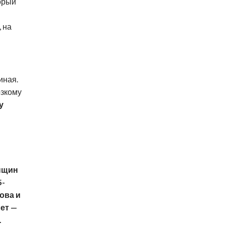
торый
, на
иная.
рзкому
у
енщин
5-
ова и
ет —
.