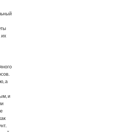
ельный
еты
 их
ряного
сов.
ю, а
ым, и
ми
ие
как
нт.