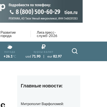
Развитие
Лига пресс-
города
служб-2026
погода
курсы валют
+26.1
°C
usd
71.90
|
eur
82.97
Главные новости:
 с
Митрополит Варфоломей: