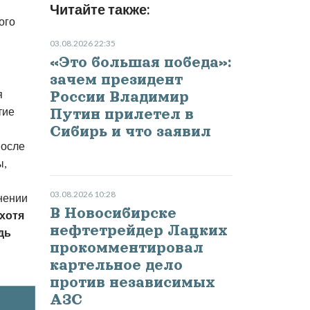
Читайте также:
ого
03.08.2026 22:35
«Это большая победа»:
зачем президент
я
России Владимир
тие
Путин прилетел в
Сибирь и что заявил
 после
ы,
03.08.2026 10:28
нении
В Новосибирске
хотя
нефтетрейдер Лацких
дь
прокомментировал
картельное дело
против независимых
АЗС