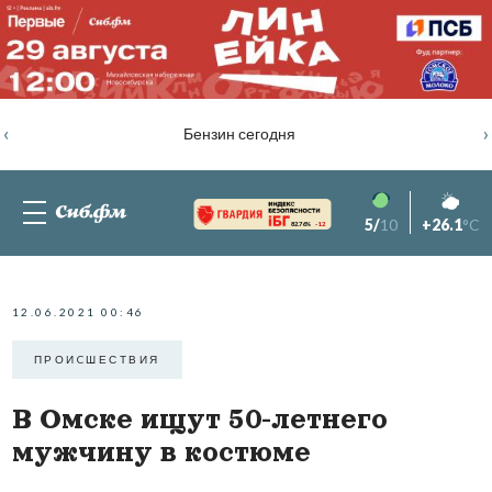
‹
›
Бензин сегодня
5/
10
+26.1
°C
82.76%
-1.2
12.06.2021 00:46
ПРОИCШЕСТВИЯ
В Омске ищут 50-летнего
мужчину в костюме