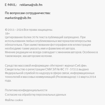
E-MAIL:
reklama@sib.fm
По вопросам сотрудничества:
marketing@sib.fm
© 2011—2026 Все права защищены.
18+
Цитирование более 30 % текста публикаций запрещено. При
использовании любых опубликованных материалов гиперссылка
обязательна. При заимствовании фотографии или иллюстрации
необходимо также указать имя и фамилию её автора.
Мнение редакции не всегда совпадает с мнением авторов. Особенно в
таком жанре, как авторские колонки.
Средство массовой информации «Интернет-журнал Сиб.фм».
Свидетельство о регистрации СМИ ЭЛ № ФС 77 - 57211 выдано
Федеральной службой по надзору в сфере связи, информационных
технологий и массовых коммуникаций (Роскомнадзор) 11 марта 2014
года.
Политика конфиденциальности
Согласие на обработку персональных данных
Файлы cookie