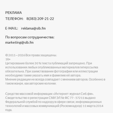
РЕКЛАМА
ТЕЛЕФОН: 8(383) 209-21-22
E-MAIL:
reklama@sib.fm
По вопросам сотрудничества:
marketing@sib.fm
© 2011—2026 Все права защищены.
18+
Цитирование более 30 % текста публикаций запрещено. При
использовании любых опубликованных материалов гиперссылка
обязательна. При заимствовании фотографии или иллюстрации
необходимо также указать имя и фамилию её автора.
Мнение редакции не всегда совпадает с мнением авторов. Особенно в
таком жанре, как авторские колонки.
Средство массовой информации «Интернет-журнал Сиб.фм».
Свидетельство о регистрации СМИ ЭЛ № ФС 77 - 57211 выдано
Федеральной службой по надзору в сфере связи, информационных
технологий и массовых коммуникаций (Роскомнадзор) 11 марта 2014
года.