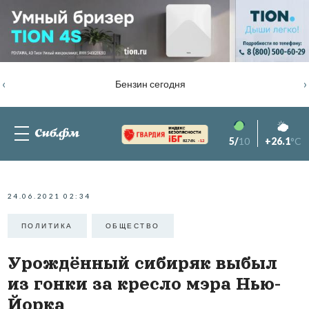
‹
›
Бензин сегодня
5/
10
+26.1
°C
82.76%
-1.2
24.06.2021 02:34
ПОЛИТИКА
ОБЩЕСТВО
Урождённый сибиряк выбыл
из гонки за кресло мэра Нью-
Йорка