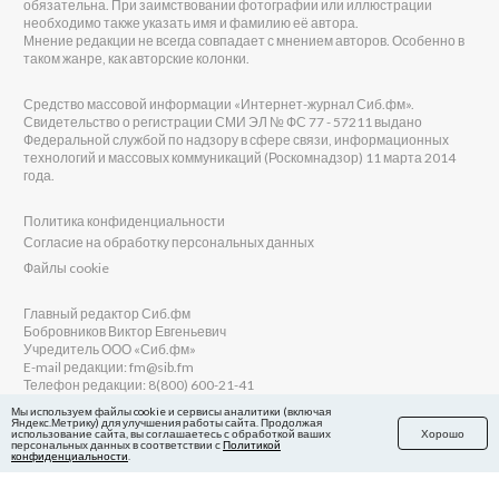
обязательна. При заимствовании фотографии или иллюстрации
необходимо также указать имя и фамилию её автора.
Мнение редакции не всегда совпадает с мнением авторов. Особенно в
таком жанре, как авторские колонки.
Средство массовой информации «Интернет-журнал Сиб.фм».
Свидетельство о регистрации СМИ ЭЛ № ФС 77 - 57211 выдано
Федеральной службой по надзору в сфере связи, информационных
технологий и массовых коммуникаций (Роскомнадзор) 11 марта 2014
года.
Политика конфиденциальности
Согласие на обработку персональных данных
Файлы cookie
Главный редактор Сиб.фм
Бобровников Виктор Евгеньевич
Учредитель ООО «Сиб.фм»
E-mail редакции: fm@sib.fm
Телефон редакции: 8(800) 600-21-41
Мы используем файлы cookie и сервисы аналитики (включая
Яндекс.Метрику) для улучшения работы сайта. Продолжая
использование сайта, вы соглашаетесь с обработкой ваших
Хорошо
персональных данных в соответствии с
Политикой
Сайт разработан и поддерживается Технодзен
конфиденциальности
.