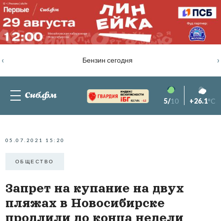
‹
›
Бензин сегодня
5/
10
+26.1
°C
82.76%
-1.2
05.07.2021 15:20
ОБЩЕСТВО
Запрет на купание на двух
пляжах в Новосибирске
продлили до конца недели