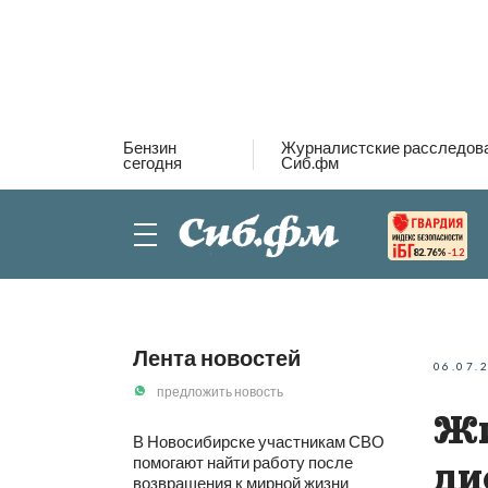
Бензин
Журналистские расследов
сегодня
Сиб.фм
82.76%
-1.2
Лента новостей
06.07.
предложить новость
Жи
В Новосибирске участникам СВО
помогают найти работу после
ди
возвращения к мирной жизни