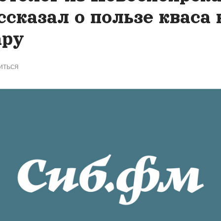
ссказал о пользе кваса 
ру
иться