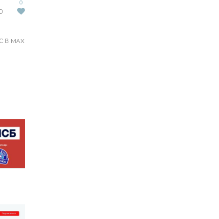
0
Ю
С В MAX