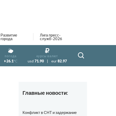
Развитие
Лига пресс-
города
служб-2026
погода
курсы валют
+26.1
°C
usd
71.90
|
eur
82.97
Главные новости:
а
Конфликт в СНТ и задержание