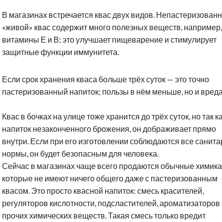
В магазинах встречается квас двух видов. Непастеризован
«живой» квас содержит много полезных веществ, например,
витамины Е и В; это улучшает пищеварение и стимулирует
защитные функции иммунитета.
Если срок хранения кваса больше трёх суток — это точно
пастеризованный напиток; пользы в нём меньше, но и вреда
Квас в бочках на улице тоже хранится до трёх суток, но так ка
напиток незаконченного брожения, он дображивает прямо
внутри. Если при его изготовлении соблюдаются все санит
нормы, он будет безопасным для человека.
Сейчас в магазинах чаще всего продаются обычные химика
которые не имеют ничего общего даже с пастеризованным
квасом. Это просто квасной напиток: смесь красителей,
регуляторов кислотности, подсластителей, ароматизаторов
прочих химических веществ. Такая смесь только вредит