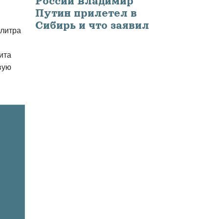
России Владимир
Путин прилетел в
Сибирь и что заявил
 литра
ита
вую