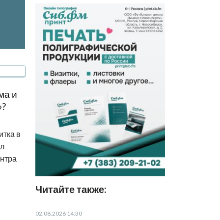
ма и
»?
итка в
ал
ентра
Читайте также:
02.08.2026 14:30