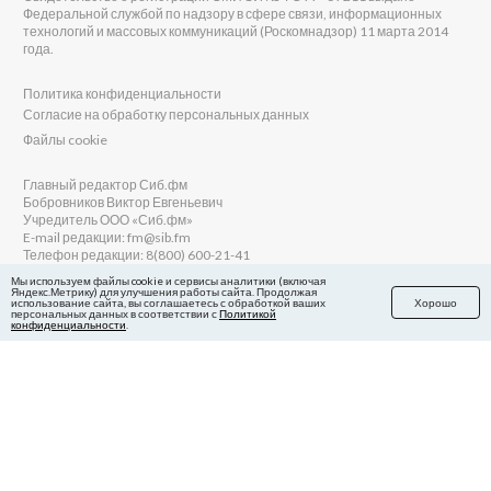
Федеральной службой по надзору в сфере связи, информационных
технологий и массовых коммуникаций (Роскомнадзор) 11 марта 2014
года.
Политика конфиденциальности
Согласие на обработку персональных данных
Файлы cookie
Главный редактор Сиб.фм
Бобровников Виктор Евгеньевич
Учредитель ООО «Сиб.фм»
E-mail редакции: fm@sib.fm
Телефон редакции: 8(800) 600-21-41
Мы используем файлы cookie и сервисы аналитики (включая
Яндекс.Метрику) для улучшения работы сайта. Продолжая
использование сайта, вы соглашаетесь с обработкой ваших
Хорошо
персональных данных в соответствии с
Политикой
Сайт разработан и поддерживается Технодзен
конфиденциальности
.
в Яндекс.Дзен