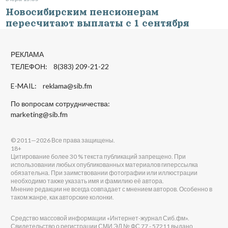
Новосибирским пенсионерам
пересчитают выплаты с 1 сентября
РЕКЛАМА
ТЕЛЕФОН: 8(383) 209-21-22
E-MAIL:
reklama@sib.fm
По вопросам сотрудничества:
marketing@sib.fm
© 2011—2026 Все права защищены.
18+
Цитирование более 30 % текста публикаций запрещено. При
использовании любых опубликованных материалов гиперссылка
обязательна. При заимствовании фотографии или иллюстрации
необходимо также указать имя и фамилию её автора.
Мнение редакции не всегда совпадает с мнением авторов. Особенно в
таком жанре, как авторские колонки.
Средство массовой информации «Интернет-журнал Сиб.фм».
Свидетельство о регистрации СМИ ЭЛ № ФС 77 - 57211 выдано