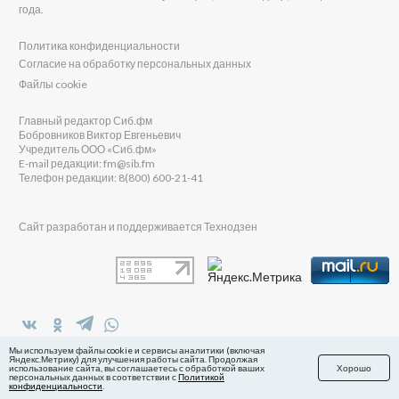
года.
Политика конфиденциальности
Согласие на обработку персональных данных
Файлы cookie
Главный редактор Сиб.фм
Бобровников Виктор Евгеньевич
Учредитель ООО «Сиб.фм»
E-mail редакции: fm@sib.fm
Телефон редакции: 8(800) 600-21-41
Сайт разработан и поддерживается Технодзен
в Яндекс.Дзен
Мы используем файлы cookie и сервисы аналитики (включая
Яндекс.Метрику) для улучшения работы сайта. Продолжая
использование сайта, вы соглашаетесь с обработкой ваших
Хорошо
персональных данных в соответствии с
Политикой
конфиденциальности
.