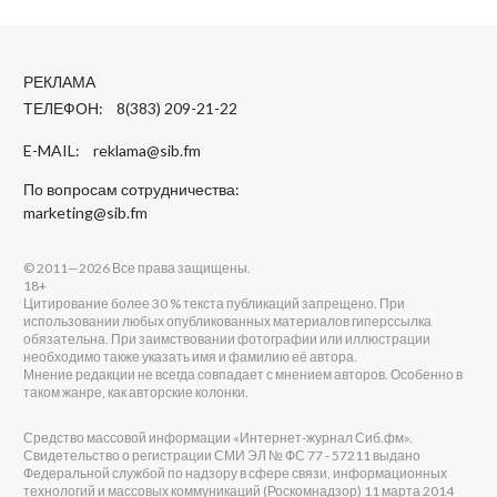
РЕКЛАМА
ТЕЛЕФОН: 8(383) 209-21-22
E-MAIL:
reklama@sib.fm
По вопросам сотрудничества:
marketing@sib.fm
© 2011—2026 Все права защищены.
18+
Цитирование более 30 % текста публикаций запрещено. При
использовании любых опубликованных материалов гиперссылка
обязательна. При заимствовании фотографии или иллюстрации
необходимо также указать имя и фамилию её автора.
Мнение редакции не всегда совпадает с мнением авторов. Особенно в
таком жанре, как авторские колонки.
Средство массовой информации «Интернет-журнал Сиб.фм».
Свидетельство о регистрации СМИ ЭЛ № ФС 77 - 57211 выдано
Федеральной службой по надзору в сфере связи, информационных
технологий и массовых коммуникаций (Роскомнадзор) 11 марта 2014