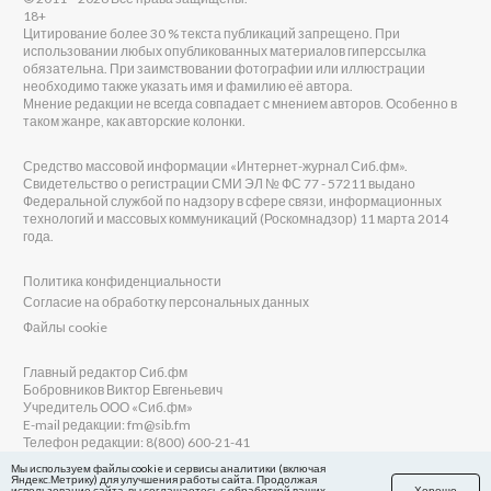
18+
Цитирование более 30 % текста публикаций запрещено. При
использовании любых опубликованных материалов гиперссылка
обязательна. При заимствовании фотографии или иллюстрации
необходимо также указать имя и фамилию её автора.
Мнение редакции не всегда совпадает с мнением авторов. Особенно в
таком жанре, как авторские колонки.
Средство массовой информации «Интернет-журнал Сиб.фм».
Свидетельство о регистрации СМИ ЭЛ № ФС 77 - 57211 выдано
Федеральной службой по надзору в сфере связи, информационных
технологий и массовых коммуникаций (Роскомнадзор) 11 марта 2014
года.
Политика конфиденциальности
Согласие на обработку персональных данных
Файлы cookie
Главный редактор Сиб.фм
Бобровников Виктор Евгеньевич
Учредитель ООО «Сиб.фм»
E-mail редакции: fm@sib.fm
Телефон редакции: 8(800) 600-21-41
Мы используем файлы cookie и сервисы аналитики (включая
Яндекс.Метрику) для улучшения работы сайта. Продолжая
использование сайта, вы соглашаетесь с обработкой ваших
Хорошо