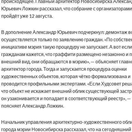
происходящее. Главный архитектор Новосибирска Алексан
Юрьевич Ложкин рассказал, что собрание с организаторами
пройдёт уже 12 августа.
В дополнение Александр Юрьевич подчеркнул: демонтаж в
осуществляется только по заявлению граждан. «По собстве
инициативе мэрия такую процедуру не запускает. А вот если
гражданам кажется, что граффити размещено незаконно и 
внешний вид, они обращаются в мэрию», — объясняет глав
архитектор города. Тогда и запускается процедура оценки
художественных объектов, которая чётко формализована и
проводится профильными экспертами. «Если Худсовет реша
что объект не искажает внешний облик существующей застр
он узаконивается и попадает в соответствующий реестр», —
поясняет Александр Ложкин.
Начальник управления архитектурно-художественного обл
города мэрии Новосибирска рассказал, что на сегодняшний