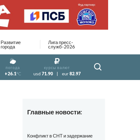
Развитие
Лига пресс-
города
служб-2026
погода
курсы валют
+26.1
°C
usd
71.90
|
eur
82.97
Главные новости:
Конфликт в СНТ и задержание