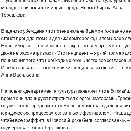
— уверенно отвечает начальник департамента культуры, спо
молодёжной политики мэрии города Новосибирска Анна
Терешкова.
Вице-мэр убеждена, что потенциальный демонтаж панно не
станет прецедентом ни для Академгородка, ни тем более дл
Новосибирска — возможность закраски в департаменте кул
даже не рассматривают. «Этот инцидент — яркий пример дл
понимания того, что необходимо очень чётко всё согласовы
И не на словах, а с заполнением специальных форм», — поя
Анна Васильевна.
Начальник департамента культуры заявляет, что в ближайш
время они планируют встретиться с организаторами «Граф
науки», чтобы предложить помощь ведомства в дальнейших
юридических процессах, связанных с фестивалем. «Наша ц
чтобы все граффити в Новосибирске были согласованы», —
подчёркивает Анна Терешкова.