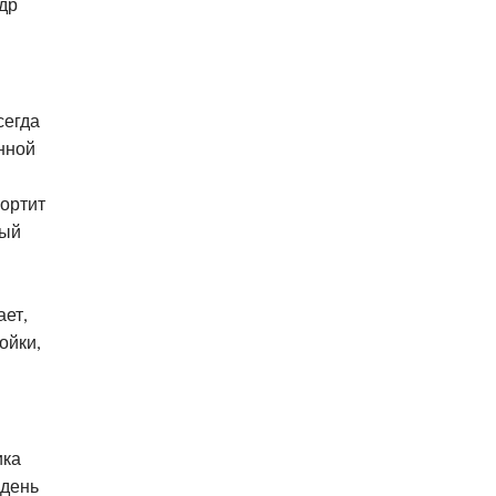
др
сегда
нной
портит
ный
ет,
ойки,
ика
 день