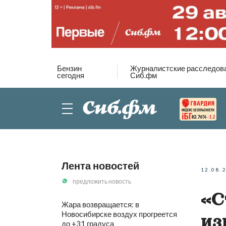
Бензин
Журналистские расследов
сегодня
Сиб.фм
82.76%
-1.2
Лента новостей
12.08.
предложить новость
«С
Жара возвращается: в
Новосибирске воздух прогреется
из
до +31 градуса