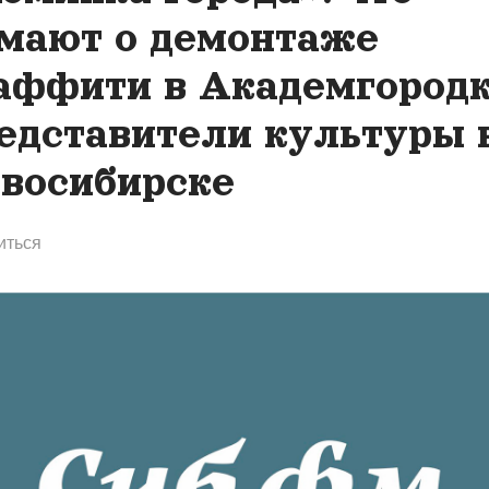
мают о демонтаже
аффити в Академгород
едставители культуры 
восибирске
иться