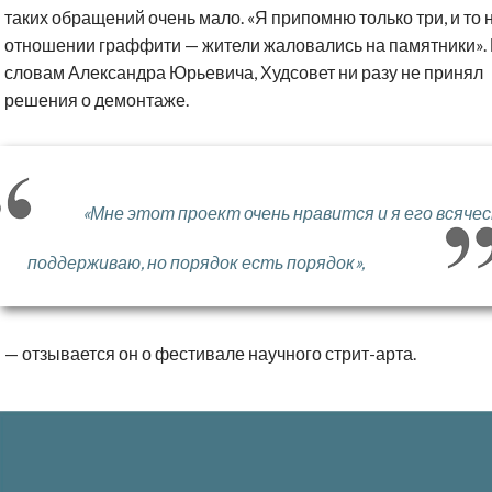
таких обращений очень мало. «Я припомню только три, и то 
отношении граффити — жители жаловались на памятники».
словам Александра Юрьевича, Худсовет ни разу не принял
решения о демонтаже.
«Мне этот проект очень нравится и я его всячес
поддерживаю, но порядок есть порядок»,
— отзывается он о фестивале научного стрит-арта.