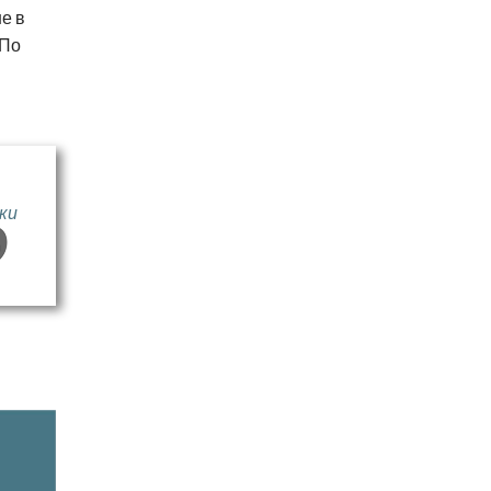
не в
 По
ки