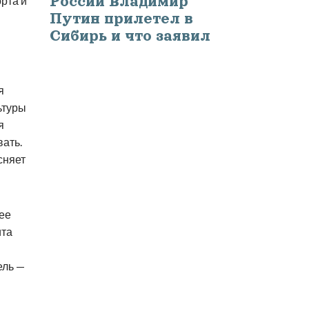
России Владимир
рта и
Путин прилетел в
Сибирь и что заявил
я
ьтуры
я
вать.
сняет
ее
ита
ель —