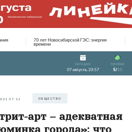
ания
70 лет Новосибирской ГЭС: энергия
времени
сегодня
пробки
07 августа, 23:57
5/
10
ОБЩЕСТВО
2021 07:11
трит-арт – адекватная
юминка города»: что