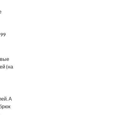
е
699
овые
ей (на
лей. А
 брюк