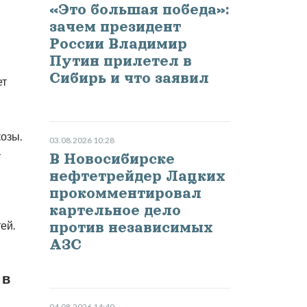
«Это большая победа»:
зачем президент
России Владимир
Путин прилетел в
Сибирь и что заявил
ет
козы.
03.08.2026 10:28
–
В Новосибирске
нефтетрейдер Лацких
прокомментировал
картельное дело
ей.
против независимых
АЗС
 в
04.08.2026 14:40