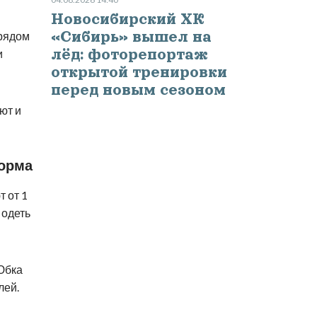
Новосибирский ХК
«Сибирь» вышел на
 рядом
лёд: фоторепортаж
и
открытой тренировки
перед новым сезоном
ют и
форма
т от 1
 одеть
 Юбка
лей.