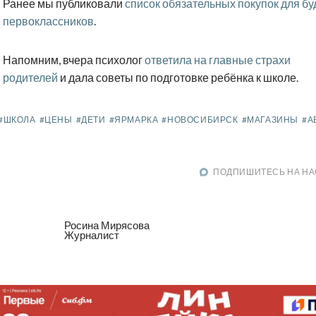
Ранее мы публиковали
список обязательных покупок для б
первоклассников
.
Напомним, вчера психолог
ответила на главные страхи
родителей
и дала советы по подготовке ребёнка к школе.
#ШКОЛА
#ЦЕНЫ
#ДЕТИ
#ЯРМАРКА
#НОВОСИБИРСК
#МАГАЗИНЫ
#А
ПОДПИШИТЕСЬ НА НА
Росина Мирясова
Журналист