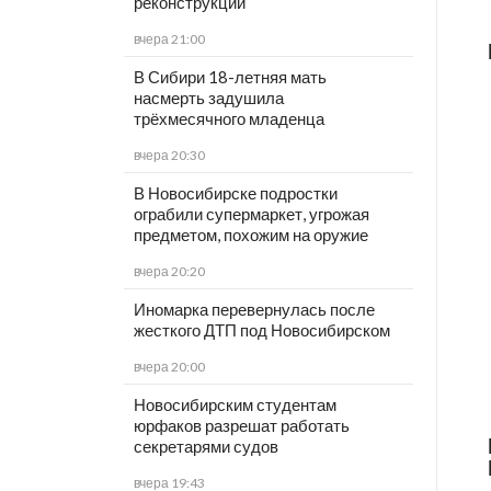
реконструкции
вчера 21:00
В Сибири 18-летняя мать
насмерть задушила
трёхмесячного младенца
вчера 20:30
В Новосибирске подростки
ограбили супермаркет, угрожая
предметом, похожим на оружие
вчера 20:20
Иномарка перевернулась после
жесткого ДТП под Новосибирском
вчера 20:00
Новосибирским студентам
юрфаков разрешат работать
секретарями судов
вчера 19:43