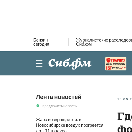
Бензин
Журналистские расследов
сегодня
Сиб.фм
82.76%
-1.2
Лента новостей
13.08.
предложить новость
Гд
Жара возвращается: в
Новосибирске воздух прогреется
фо
до +31 градуса