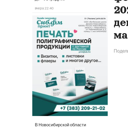
20
вчера 22:40
де
ма
Подел
В Новосибирской области