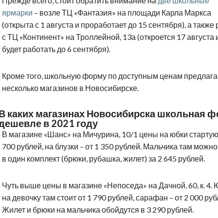
Прежде всего, стоит обратить внимание на
две школьные
ярмарки
– возле ТЦ «Фантазия» на площади Карла Маркса
(открыта с 1 августа и проработает до 15 сентября), а также
с ТЦ «Континент» на Троллейной, 13а (откроется 17 августа 
будет работать до 6 сентября).
Кроме того, школьную форму по доступным ценам предлага
несколько магазинов в Новосибирске.
В каких магазинах Новосибирска школьная 
дешевле в 2021 году
В магазине «Шанс» на Мичурина, 10/1 цены на юбки стартую
700 рублей, на блузки – от 1 350 рублей. Мальчика там можно
в один комплект (брюки, рубашка, жилет) за 2 645 рублей.
Чуть выше цены в магазине «Непоседа» на Дачной, 60, к. 4.
на девочку там стоит от 1 790 рублей, сарафан – от 2 000 руб
Жилет и брюки на мальчика обойдутся в 3 290 рублей.