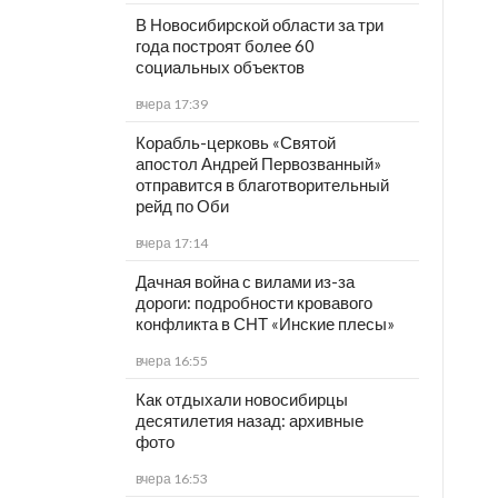
В Новосибирской области за три
года построят более 60
социальных объектов
вчера 17:39
Корабль-церковь «Святой
апостол Андрей Первозванный»
отправится в благотворительный
рейд по Оби
вчера 17:14
Дачная война с вилами из-за
дороги: подробности кровавого
конфликта в СНТ «Инские плесы»
вчера 16:55
Как отдыхали новосибирцы
десятилетия назад: архивные
фото
вчера 16:53