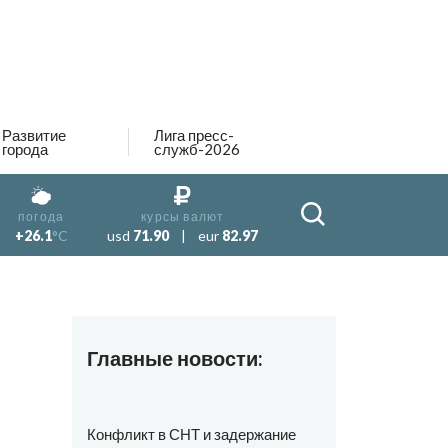
Развитие
Лига пресс-
города
служб-2026
погода
курсы валют
+26.1
°C
usd
71.90
|
eur
82.97
Главные новости:
Конфликт в СНТ и задержание