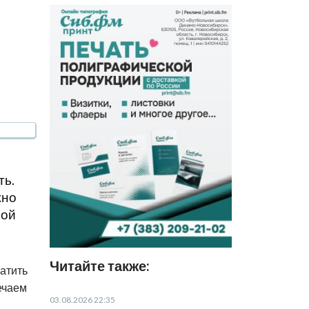
ть.
жно
ной
Читайте также:
атить
ечаем
03.08.2026 22:35