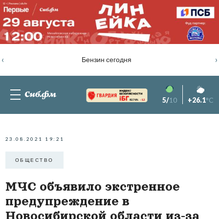
‹
›
Бензин сегодня
5/
10
+26.1
°C
82.76%
-1.2
23.08.2021 19:21
ОБЩЕСТВО
МЧС объявило экстренное
предупреждение в
Новосибирской области из-за