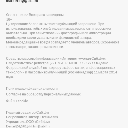
marketing@sib.fm
© 2011—2026 Все права защищены.
18+
Цитирование более 30 % текста публикаций запрещено. При
использовании любых опубликованных материалов гиперссылка
обязательна. При заимствовании фотографии или иллюстрации
необходимо также указать имя и фамилию её автора.
Мнение редакции не всегда совпадает с мнением авторов. Особенно в
таком жанре, как авторские колонки.
Средство массовой информации «Интернет-журнал Сиб.фм».
Свидетельство о регистрации СМИ ЭЛ № ФС 77 - 57211 выдано
Федеральной службой по надзору в сфере связи, информационных
технологий и массовых коммуникаций (Роскомнадзор) 11 марта 2014
года.
Политика конфиденциальности
Согласие на обработку персональных данных
Файлы cookie
Главный редактор Сиб.фм
Бобровников Виктор Евгеньевич
Учредитель ООО «Сиб.фм»
E-mail редакции: fm@sib.fm