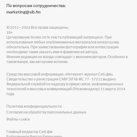
По вопросам сотрудничества:
marketing@sib.fm
© 2011—2026 Все права защищены.
18+
Цитирование более 30 % текста публикаций запрещено. При
использовании любых опубликованных материалов гиперссылка
обязательна. При заимствовании фотографии или иллюстрации
необходимо также указать имя и фамилию её автора.
Мнение редакции не всегда совпадает с мнением авторов. Особенно в
таком жанре, как авторские колонки.
Средство массовой информации «Интернет-журнал Сиб.фм».
Свидетельство о регистрации СМИ ЭЛ № ФС 77 - 57211 выдано
Федеральной службой по надзору в сфере связи, информационных
технологий и массовых коммуникаций (Роскомнадзор) 11 марта 2014
года.
Политика конфиденциальности
Согласие на обработку персональных данных
Файлы cookie
Главный редактор Сиб.фм
Бобровников Виктор Евгеньевич