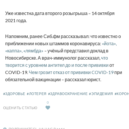
Уже известна дата второго розыгрыша – 14 октября
2021 года.
Напомним, ранее Сиб.фм рассказывал: что известно о
приближении новых штаммов коронавируса:
«йота»,
«каппа», «лямбда»
– учёный представил доклад в
Новосибирске. А врач-иммунолог рассказал,
что
творится с уровнем антител до и после прививки
от
COVID-19.
Чем грозит отказ от прививки COVID-19
при
обязательной вакцинации – рассказал юрист.
#ЗДОРОВЬЕ
#ЛОТЕРЕЯ
#ЗДРАВООХРАНЕНИЕ
#ЭПИДЕМИЯ
#КОРО
0
ОЦЕНИТЬ СТАТЬЮ