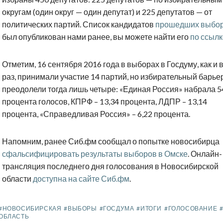
округам (один округ — один депутат) и 225 депутатов — от
политических партий. Список кандидатов
прошедших выбо
был опубликован нами ранее, вы можете найти его
по ссылк
Отметим, 16 сентября 2016 года в выборах в Госдуму, как и в
раз, принимали участие 14 партий, но избирательный барье
преодолели тогда лишь четыре: «Единая Россия» набрала 5
процента голосов, КПРФ – 13,34 процента, ЛДПР – 13,14
процента, «Справедливая Россия» – 6,22 процента.
Напомним, ранее Сиб.фм сообщал о попытке новосибирца
сфальсифицировать результаты выборов в Омске
. Онлайн-
трансляция последнего дня голосования в Новосибирской
области
доступна на сайте Сиб.фм
.
#НОВОСИБИРСКАЯ
#ВЫБОРЫ
#ГОСДУМА
#ИТОГИ
#ГОЛОСОВАНИЕ
ОБЛАСТЬ