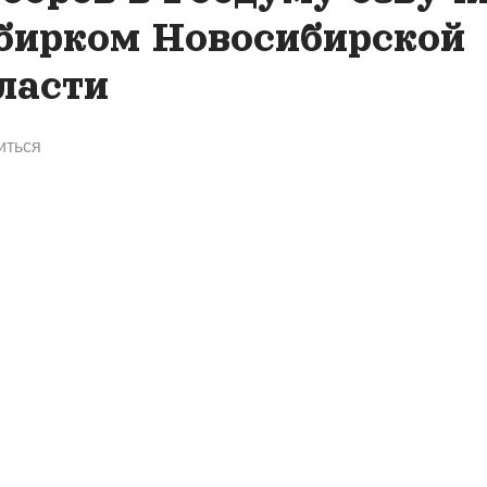
бирком Новосибирской
ласти
иться