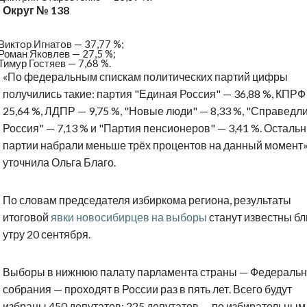
Округ № 138
Виктoр Игнатoв — 37,77 %;
Роман Яковлев — 27,5 %;
Тимур Гостяев — 7,68 %.
«‎По федеральным спискам политических партий цифры
получились такие: партия "Единая Россия" — 36,88 %, КПРФ
25,64 %, ЛДПР — 9,75 %, "Новые люди" — 8,33 %, "Справедл
Россия" — 7,13 % и "Партия пенсионеров" — 3,41 %. Осталь
партии набрали меньше трёх процентов на данный момент»
уточнила Ольга Благо.
По словам председателя избиркома региона, результаты
итоговой
явки новосибирцев на выборы
станут известны бл
утру 20 сентября.
Выборы в нижнюю палату парламента страны — Федеральн
собрания — проходят в России раз в пять лет. Всего будут
избраны 450 депутатов: 225 депутатов — по избирательным