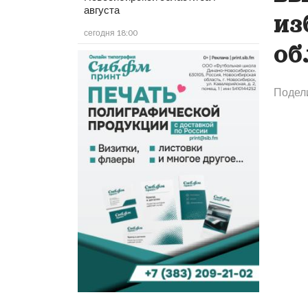
августа
из
сегодня 18:00
об
Подел