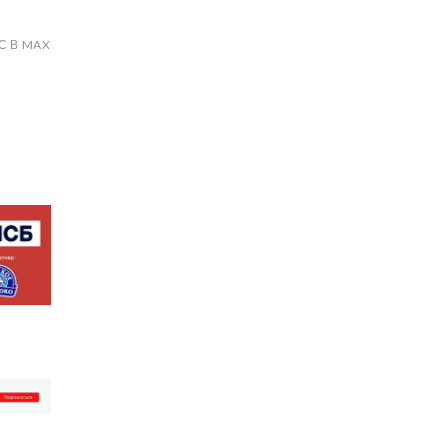
С В MAX