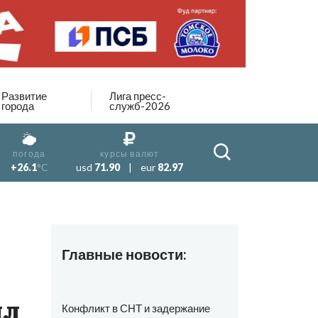
Развитие
Лига пресс-
города
служб-2026
погода
курсы валют
+26.1
°C
usd
71.90
|
eur
82.97
Главные новости:
ил
Конфликт в СНТ и задержание