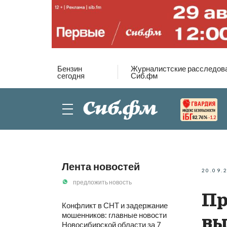
Бензин
Журналистские расследов
сегодня
Сиб.фм
82.76%
-1.2
Лента новостей
20.09.
предложить новость
Пр
Конфликт в СНТ и задержание
мошенников: главные новости
вы
Новосибирской области за 7