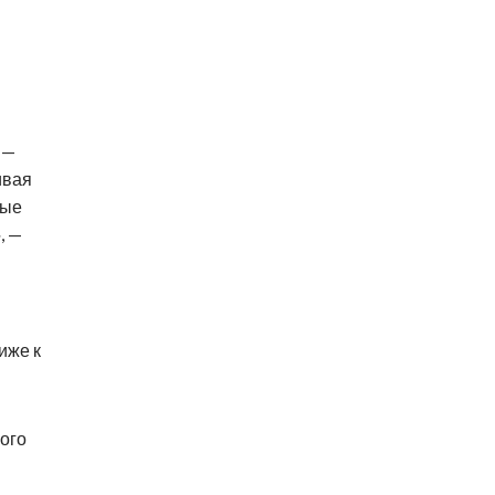
 —
ивая
ные
, —
иже к
ого