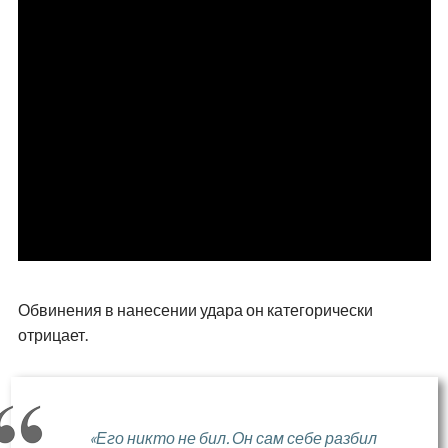
Обвинения в нанесении удара он категорически
отрицает.
«Его никто не бил. Он сам себе разбил