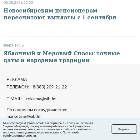
08.08.2026 15:35
Новосибирским пенсионерам
пересчитают выплаты с 1 сентября
вчера 19:36
Яблочный и Медовый Спасы: точные
даты и народные традиции
РЕКЛАМА
ТЕЛЕФОН: 8(383) 209-21-22
E-MAIL:
reklama@sib.fm
По вопросам сотрудничества:
marketing@sib.fm
Мы используем файлы cookie и сервисы аналитики (включая
Яндекс.Метрику) для улучшения работы сайта. Продолжая
использование сайта, вы соглашаетесь с обработкой ваших
Хорошо
© 2011—2026 Все права защищены.
персональных данных в соответствии с
Политикой
конфиденциальности
.
18+