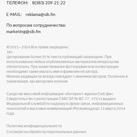
ТЕЛЕФОН: 8(383) 209-21-22
E-MAIL:
reklama@sib.fm
По вопросам сотрудничества:
marketing@sib.fm
© 2011—2026 Все права защищены.
18+
Цитирование более 30 % текста публикаций запрещено. При
использовании любых опубликованных материалов гиперссылка
обязательна. При заимствовании фотографии или иллюстрации
необходимо также указать имя и фамилию её автора.
Мнение редакции не всегда совпадает с мнением авторов. Особенно в
таком жанре, как авторские колонки.
Средство массовой информации «Интернет-журнал Сиб.фм».
Свидетельство о регистрации СМИ ЭЛ № ФС 77 - 57211 выдано
Федеральной службой по надзору в сфере связи, информационных
технологий и массовых коммуникаций (Роскомнадзор) 11 марта 2014
года.
Политика конфиденциальности
Согласие на обработку персональных данных