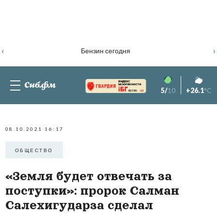
‹
›
Бензин сегодня
5/
10
+26.1
°C
82.76%
-1.2
08.10.2021 16:17
ОБЩЕСТВО
«Земля будет отвечать за
поступки»: пророк Салман
Салехигударза сделал