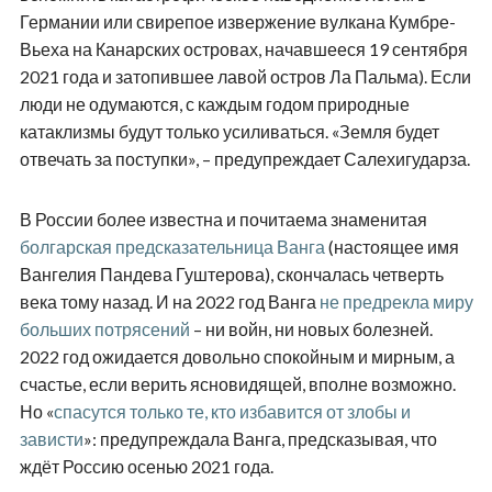
Германии или свирепое извержение вулкана Кумбре-
Вьеха на Канарских островах, начавшееся 19 сентября
2021 года и затопившее лавой остров Ла Пальма). Если
люди не одумаются, с каждым годом природные
катаклизмы будут только усиливаться. «Земля будет
отвечать за поступки», – предупреждает Салехигударза.
В России более известна и почитаема знаменитая
болгарская предсказательница Ванга
(настоящее имя
Вангелия Пандева Гуштерова), скончалась четверть
века тому назад. И на 2022 год Ванга
не предрекла миру
больших потрясений
– ни войн, ни новых болезней.
2022 год ожидается довольно спокойным и мирным, а
счастье, если верить ясновидящей, вполне возможно.
Но «
спасутся только те, кто избавится от злобы и
зависти
»: предупреждала Ванга, предсказывая, что
ждёт Россию осенью 2021 года.