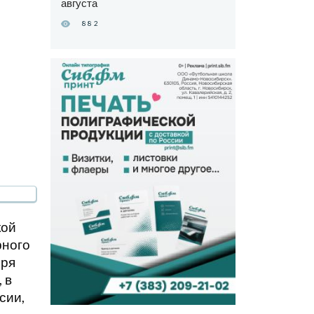
августа
882
кой
рного
бря
 в
сии,