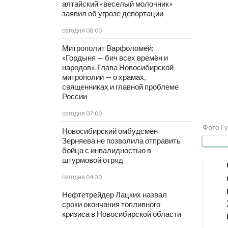
алтайский «веселый молочник»
заявил об угрозе депортации
сегодня 08:00
Митрополит Варфоломей:
«Гордыня — бич всех времён и
народов». Глава Новосибирской
митрополии — о храмах,
священниках и главной проблеме
России
сегодня 07:00
Фото Г
Новосибирский омбудсмен
Зерняева не позволила отправить
бойца с инвалидностью в
штурмовой отряд
сегодня 04:30
Нефтетрейдер Лацких назвал
сроки окончания топливного
кризиса в Новосибирской области