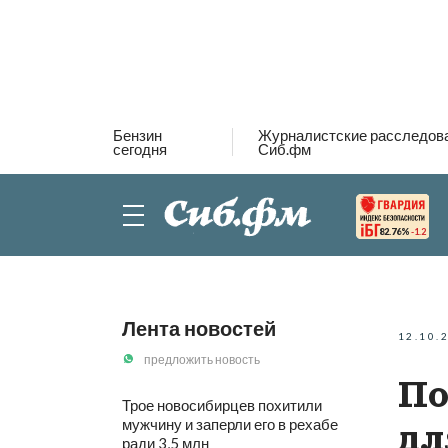
Бензин
Журналистские расследов
сегодня
Сиб.фм
82.76%
-1.2
Лента новостей
12.10.
предложить новость
По
Трое новосибирцев похитили
мужчину и заперли его в рехабе
дл
ради 3,5 млн