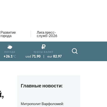
Развитие
Лига пресс-
города
служб-2026
погода
курсы валют
+26.1
°C
usd
71.90
|
eur
82.97
Главные новости:
,
Митрополит Варфоломей: