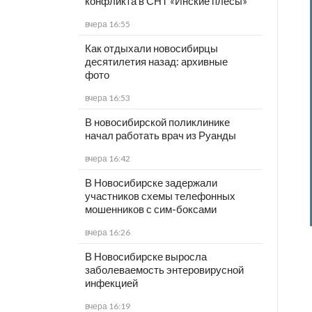
конфликта в СНТ «Инские плесы»
вчера 16:55
Как отдыхали новосибирцы
десятилетия назад: архивные
фото
вчера 16:53
В новосибирской поликлинике
начал работать врач из Руанды
вчера 16:42
В Новосибирске задержали
участников схемы телефонных
мошенников с сим-боксами
вчера 16:26
В Новосибирске выросла
заболеваемость энтеровирусной
инфекцией
вчера 16:19