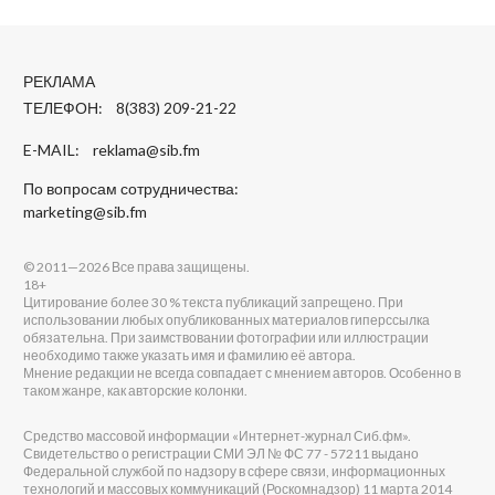
РЕКЛАМА
ТЕЛЕФОН: 8(383) 209-21-22
E-MAIL:
reklama@sib.fm
По вопросам сотрудничества:
marketing@sib.fm
© 2011—2026 Все права защищены.
18+
Цитирование более 30 % текста публикаций запрещено. При
использовании любых опубликованных материалов гиперссылка
обязательна. При заимствовании фотографии или иллюстрации
необходимо также указать имя и фамилию её автора.
Мнение редакции не всегда совпадает с мнением авторов. Особенно в
таком жанре, как авторские колонки.
Средство массовой информации «Интернет-журнал Сиб.фм».
Свидетельство о регистрации СМИ ЭЛ № ФС 77 - 57211 выдано
Федеральной службой по надзору в сфере связи, информационных
технологий и массовых коммуникаций (Роскомнадзор) 11 марта 2014