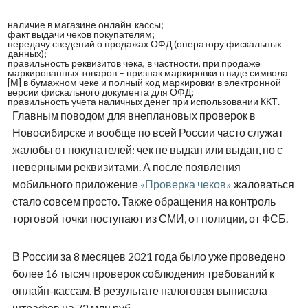
наличие в магазине онлайн-кассы;
факт выдачи чеков покупателям;
передачу сведений о продажах ОФД (оператору фискальных
данных);
правильность реквизитов чека, в частности, при продаже
маркированных товаров – признак маркировки в виде символа
[М] в бумажном чеке и полный код маркировки в электронной
версии фискального документа для ОФД;
правильность учета наличных денег при использовании ККТ.
Главным поводом для внеплановых проверок в
Новосибирске и вообще по всей России часто служат
жалобы от покупателей: чек не выдан или выдан, но с
неверными реквизитами. А после появления
мобильного приложение
«Проверка чеков»
жаловаться
стало совсем просто. Также обращения на контроль
торговой точки поступают из СМИ, от полиции, от ФСБ.
В России за 8 месяцев 2021 года было уже проведено
более 16 тысяч проверок соблюдения требований к
онлайн-кассам. В результате налоговая выписала
штрафов на 72 млн руб.