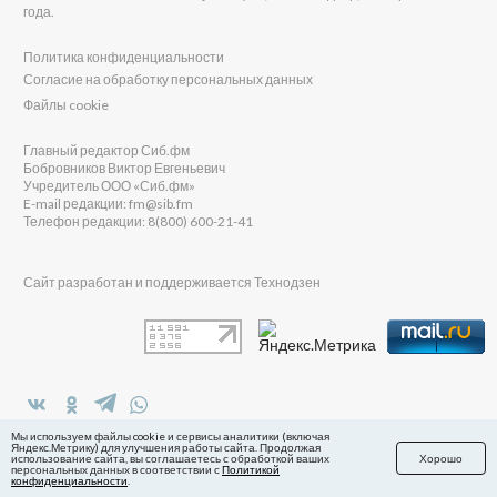
года.
Политика конфиденциальности
Согласие на обработку персональных данных
Файлы cookie
Главный редактор Сиб.фм
Бобровников Виктор Евгеньевич
Учредитель ООО «Сиб.фм»
E-mail редакции: fm@sib.fm
Телефон редакции: 8(800) 600-21-41
Сайт разработан и поддерживается Технодзен
в Яндекс.Дзен
Мы используем файлы cookie и сервисы аналитики (включая
Яндекс.Метрику) для улучшения работы сайта. Продолжая
использование сайта, вы соглашаетесь с обработкой ваших
Хорошо
персональных данных в соответствии с
Политикой
конфиденциальности
.