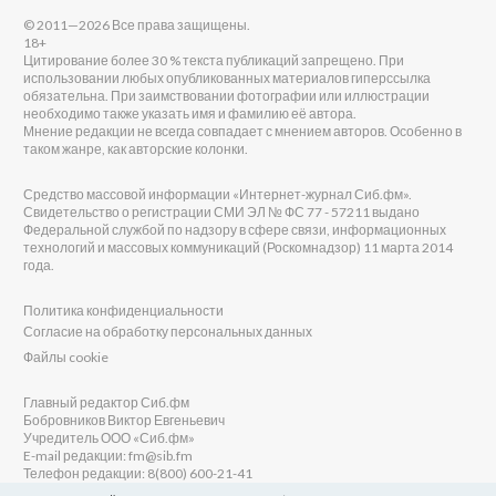
© 2011—2026 Все права защищены.
18+
Цитирование более 30 % текста публикаций запрещено. При
использовании любых опубликованных материалов гиперссылка
обязательна. При заимствовании фотографии или иллюстрации
необходимо также указать имя и фамилию её автора.
Мнение редакции не всегда совпадает с мнением авторов. Особенно в
таком жанре, как авторские колонки.
Средство массовой информации «Интернет-журнал Сиб.фм».
Свидетельство о регистрации СМИ ЭЛ № ФС 77 - 57211 выдано
Федеральной службой по надзору в сфере связи, информационных
технологий и массовых коммуникаций (Роскомнадзор) 11 марта 2014
года.
Политика конфиденциальности
Согласие на обработку персональных данных
Файлы cookie
Главный редактор Сиб.фм
Бобровников Виктор Евгеньевич
Учредитель ООО «Сиб.фм»
E-mail редакции: fm@sib.fm
Телефон редакции: 8(800) 600-21-41