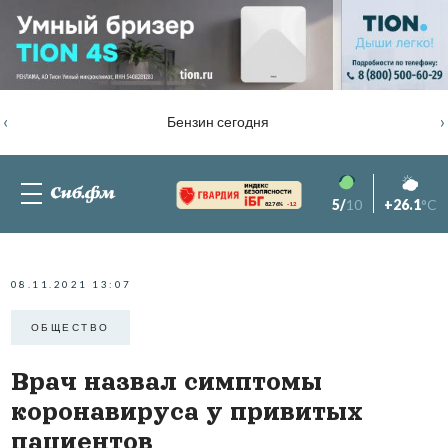
‹
›
Бензин сегодня
5/
10
+26.1
°C
82.76%
-1.2
08.11.2021 13:07
ОБЩЕСТВО
Врач назвал симптомы
коронавируса у привитых
пациентов