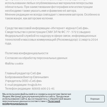
использовании любых опубликованных материалов гиперссылка
обязательна. При заимствовании фотографии или иллюстрации
необходимо также указать имя и фамилию её автора.
Мнение редакции не всегда совпадает с мнением авторов. Особенно в
таком жанре, как авторские колонки.
Средство массовой информации «Интернет-журнал Сиб.фм».
Свидетельство о регистрации СМИ ЭЛ № ФС 77 - 57211 выдано
Федеральной службой по надзору в сфере связи, информационных
технологий и массовых коммуникаций (Роскомнадзор) 11 марта 2014
года.
Политика конфиденциальности
Согласие на обработку персональных данных
Файлы cookie
Главный редактор Сиб.фм
Бобровников Виктор Евгеньевич
Учредитель ООО «Сиб.фм»
E-mail редакции: fm@sib.fm
Телефон редакции: 8(800) 600-21-41
Мы используем файлы cookie и сервисы аналитики (включая
Яндекс.Метрику) для улучшения работы сайта. Продолжая
использование сайта, вы соглашаетесь с обработкой ваших
Хорошо
персональных данных в соответствии с
Политикой
Сайт разработан и поддерживается Технодзен
конфиденциальности
.