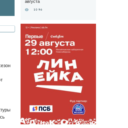
августа
1096
сезон
ют
ктуры
есь