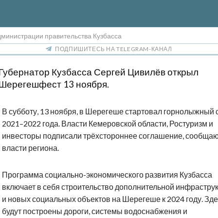
дминистрации правительства Кузбасса
ПОДПИШИТЕСЬ НА TELEGRAM-КАНАЛ
Губернатор Кузбасса Сергей Цивилёв открыл
Шерегешфест 13 ноября.
В субботу, 13 ноября, в Шерегеше стартовал горнолыжный 
2021–2022 года. Власти Кемеровской области, Ростуризм и
инвесторы подписали трёхстороннее соглашение, сообща
власти региона.
Программа социально-экономического развития Кузбасса
включает в себя строительство дополнительной инфрастру
и новых социальных объектов на Шерегеше к 2024 году. Зд
будут построены дороги, системы водоснабжения и