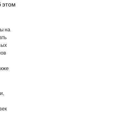
б этом
ды на
ать
вых
нов
акже
и,
век