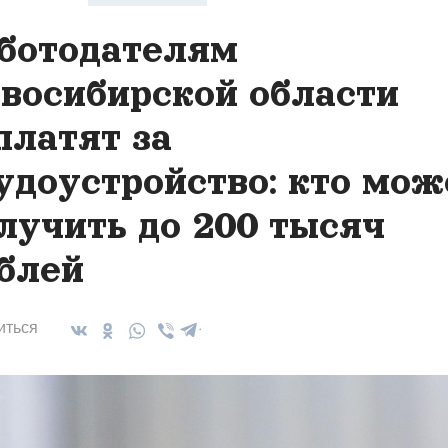
ботодателям
восибирской области
платят за
удоустройство: кто мож
лучить до 200 тысяч
блей
иться