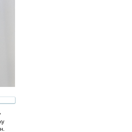
у
ку
н.