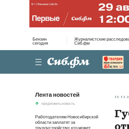
Бензин
Журналистские расследов
сегодня
Сиб.фм
82.76%
-1.2
Лента новостей
13.11.
предложить новость
Гу
Работодателям Новосибирской
области заплатят за
от
трудоустройство: кто может