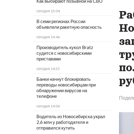
Как выбирают позывной на СВО
Ра
сегодня 15:04
В семи регионах России
Но
объявляли ракетную опасность
сегодня 14:46
за
Производитель кукол Bratz
тр
судится с новосибирскими
приставами
по
сегодня 14:25
ру
Банки начнут блокировать
переводы новосибирцам при
обнаружении вирусов на
телефоне
Подел
сегодня 14:06
Водитель из Новосибирска украл
2,6 млн у работодателя и
отправился кутить