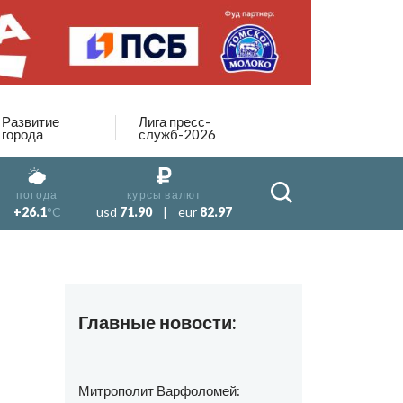
Развитие
Лига пресс-
города
служб-2026
погода
курсы валют
+26.1
°C
usd
71.90
|
eur
82.97
Главные новости:
Митрополит Варфоломей: