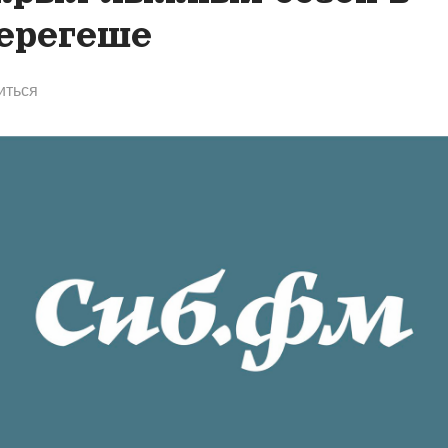
регеше
иться