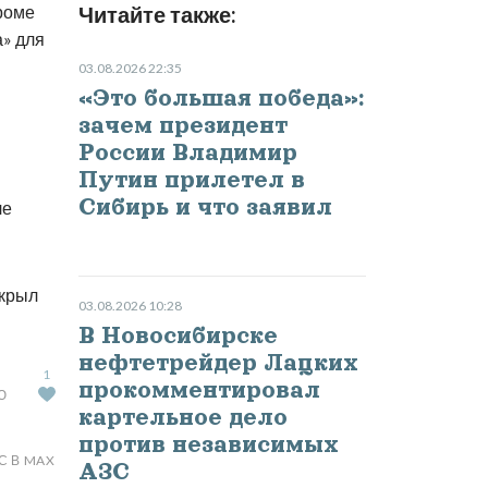
роме
Читайте также:
а» для
03.08.2026 22:35
«Это большая победа»:
зачем президент
России Владимир
Путин прилетел в
Сибирь и что заявил
ле
ткрыл
03.08.2026 10:28
В Новосибирске
нефтетрейдер Лацких
1
прокомментировал
Ю
картельное дело
против независимых
С В MAX
АЗС