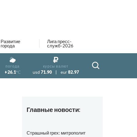
Развитие
Лига пресс-
города
служб-2026
погода
курсы валют
+26.1
°C
usd
71.90
|
eur
82.97
Главные новости:
Страшный грех: митрополит