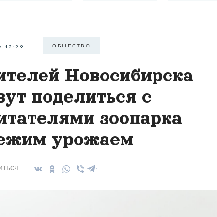
ОБЩЕСТВО
я 13:29
телей Новосибирска
вут поделиться с
итателями зоопарка
ежим урожаем
иться