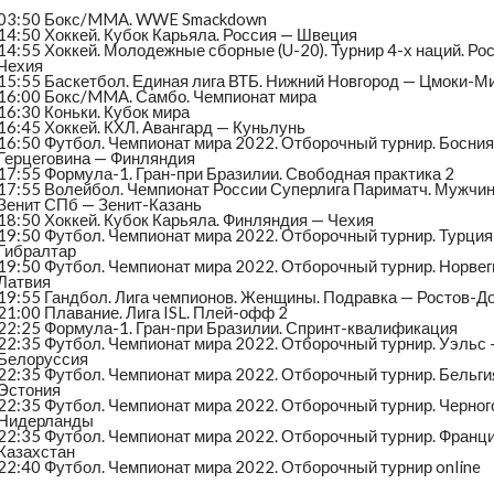
03:50 Бокс/MMA. WWE Smackdown
14:50 Хоккей. Кубок Карьяла. Россия — Швеция
14:55 Хоккей. Молодежные сборные (U-20). Турнир 4-х наций. Ро
Чехия
15:55 Баскетбол. Единая лига ВТБ. Нижний Новгород — Цмоки-М
16:00 Бокс/MMA. Самбо. Чемпионат мира
16:30 Коньки. Кубок мира
16:45 Хоккей. КХЛ. Авангард — Куньлунь
16:50 Футбол. Чемпионат мира 2022. Отборочный турнир. Босния
Герцеговина — Финляндия
17:55 Формула-1. Гран-при Бразилии. Свободная практика 2
17:55 Волейбол. Чемпионат России Суперлига Париматч. Мужчин
Зенит СПб — Зенит-Казань
18:50 Хоккей. Кубок Карьяла. Финляндия — Чехия
19:50 Футбол. Чемпионат мира 2022. Отборочный турнир. Турция
Гибралтар
19:50 Футбол. Чемпионат мира 2022. Отборочный турнир. Норвег
Латвия
19:55 Гандбол. Лига чемпионов. Женщины. Подравка — Ростов-Д
21:00 Плавание. Лига ISL. Плей-офф 2
22:25 Формула-1. Гран-при Бразилии. Спринт-квалификация
22:35 Футбол. Чемпионат мира 2022. Отборочный турнир. Уэльс
Белоруссия
22:35 Футбол. Чемпионат мира 2022. Отборочный турнир. Бельги
Эстония
22:35 Футбол. Чемпионат мира 2022. Отборочный турнир. Черног
Нидерланды
22:35 Футбол. Чемпионат мира 2022. Отборочный турнир. Франц
Казахстан
22:40 Футбол. Чемпионат мира 2022. Отборочный турнир online