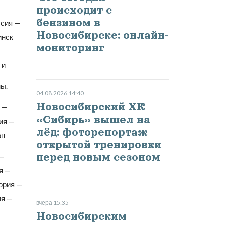
происходит с
бензином в
ссия —
Новосибирске: онлайн-
инск
мониторинг
 и
ы.
04.08.2026 14:40
Новосибирский ХК
 —
«Сибирь» вышел на
ия —
лёд: фоторепортаж
он
открытой тренировки
перед новым сезоном
 —
я —
ория —
ия —
вчера 15:35
Новосибирским
ОЦЕНИТЬ