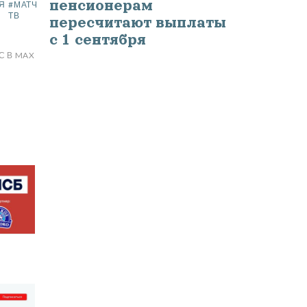
0
пенсионерам
Я
#МАТЧ
СТАТЬЮ
ТВ
пересчитают выплаты
с 1 сентября
С В MAX