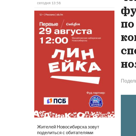
сегодня 13:58
фу
по
ко
сп
но
Подел
Жителей Новосибирска зовут
поделиться с обитателями