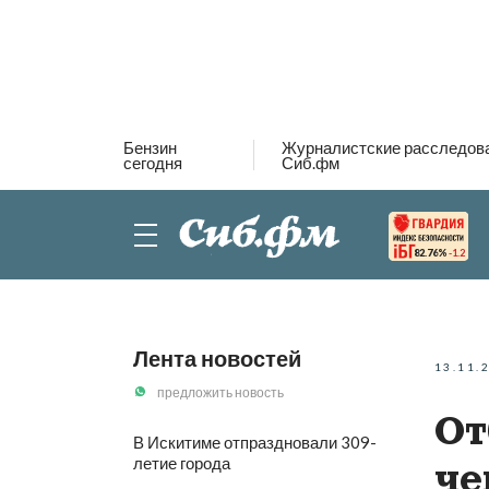
Бензин
Журналистские расследов
сегодня
Сиб.фм
82.76%
-1.2
Лента новостей
13.11.
предложить новость
От
В Искитиме отпраздновали 309-
летие города
че