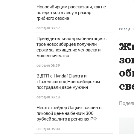
Новосибирцам рассказали, как не
потеряться в лесу в разгар
грибного сезона
сегодня 08:57
сегодн
Принудительная «реабилитация»:
Жи
трое новосибирцев получили
сроки за похищение человека и
мошенничество
зо
сегодня 08:39
об
В ДТП с Hyndai Elantra и
«Газелью» под Новосибирском
св
пострадали двое мужчин
сегодня 08:18
Подел
Нефтетрейдер Лацких заявил о
пиковой цене на бензин 300
рублей за литр в регионах РФ
сегодня 06:00