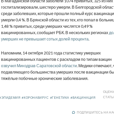
В Магаданской области заболели 1074 привитых, 325 из них
госпитализировали, шестеро умерли. В Белгородской облас
среди заболевших, которые прошли полный курс вакцинаци
умерли 0,4 %. В Брянской области из тех, кто попал в больни
1,48 % привитых, среди умерших числятся 0,49 %
вакцинированных, сообщает РБК. В нескольких регионах
до
умерших не превышает сотых долей процента
.
Напомним, 14 октября 2021 года статистику умерших
вакцинированных пациентов с раскладом по типам вакцин
озвучил Минздрав Саратовской области
. Медики отмечают, 
подавляющего большинства умерших после вакцинации б
тяжёлые побочные хронические заболевания.
ОЦЕН
СТАТ
#ЭПИДЕМИЯ
#КОРОНАВИРУС
#ГЕНЕТИКА
#ВАКЦИНАЦИЯ
ПОДПИШИТЕСЬ НА НА