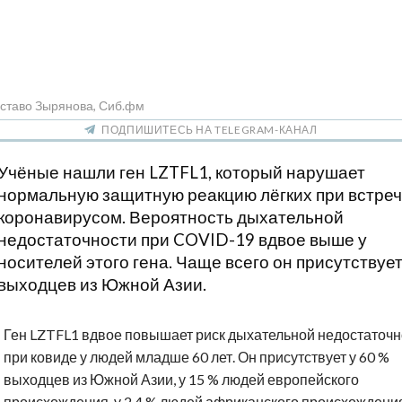
уставо Зырянова, Сиб.фм
ПОДПИШИТЕСЬ НА TELEGRAM-КАНАЛ
Учёные нашли ген LZTFL1, который нарушает
нормальную защитную реакцию лёгких при встреч
коронавирусом. Вероятность дыхательной
недостаточности при COVID-19 вдвое выше у
носителей этого гена. Чаще всего он присутствует
выходцев из Южной Азии.
Ген LZTFL1 вдвое повышает риск дыхательной недостаточн
при ковиде у людей младше 60 лет. Он присутствует у 60 %
выходцев из Южной Азии, у 15 % людей европейского
происхождения, у 2,4 % людей африканского происхождения