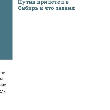
Путин прилетел в
Сибирь и что заявил
жает
ом
 них
рли