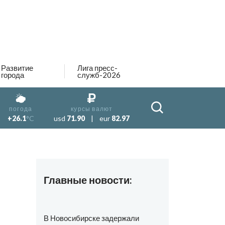
Развитие
Лига пресс-
города
служб-2026
погода
курсы валют
+26.1
°C
usd
71.90
|
eur
82.97
Главные новости:
В Новосибирске задержали