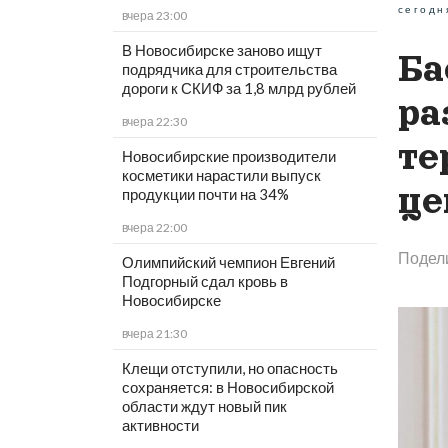
сегодн
вчера 23:00
В Новосибирске заново ищут
Ба
подрядчика для строительства
дороги к СКИФ за 1,8 млрд рублей
ра
вчера 22:30
те
Новосибирские производители
косметики нарастили выпуск
це
продукции почти на 34%
вчера 22:00
Подел
Олимпийский чемпион Евгений
Подгорный сдал кровь в
Новосибирске
вчера 21:30
Клещи отступили, но опасность
сохраняется: в Новосибирской
области ждут новый пик
активности