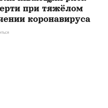
ерти при тяжёлом
чении коронавируса
иться