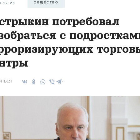
ОБЩЕСТВО
я 12:28
стрыкин потребовал
зобраться с подросткам
рроризирующих торгов
нтры
иться