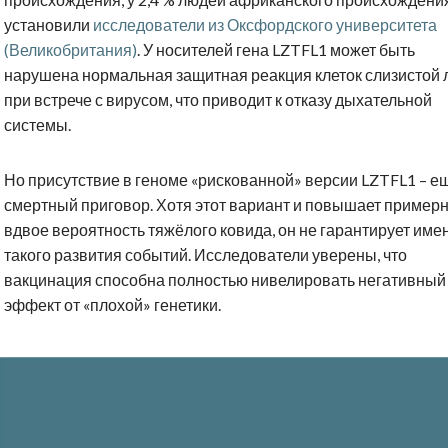
установили
исследователи из Оксфордского университета
(Великобритания)
. У носителей гена LZTFL1 может быть
нарушена нормальная защитная реакция клеток слизистой 
при встрече с вирусом, что приводит к отказу дыхательной
системы.
Но присутствие в геноме «рискованной» версии LZTFL1 – е
смертный приговор. Хотя этот вариант и повышает пример
вдвое вероятность тяжёлого ковида, он не гарантирует име
такого развития событий. Исследователи уверены, что
вакцинация способна полностью нивелировать негативный
эффект от «плохой» генетики.