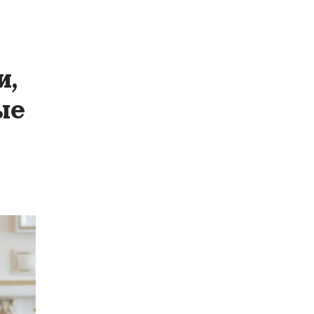
и,
ые