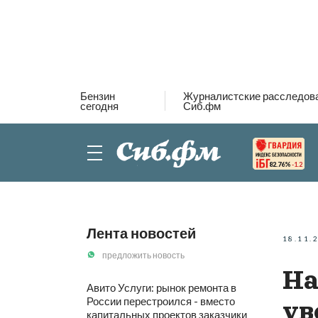
Бензин
Журналистские расследов
сегодня
Сиб.фм
82.76%
-1.2
Лента новостей
18.11.
предложить новость
На
Авито Услуги: рынок ремонта в
России перестроился - вместо
ув
капитальных проектов заказчики