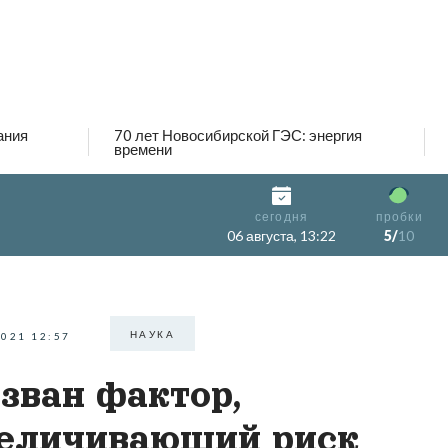
ания
70 лет Новосибирской ГЭС: энергия
времени
сегодня
пробки
06 августа, 13:22
5/
10
НАУКА
2021 12:57
зван фактор,
еличивающий риск