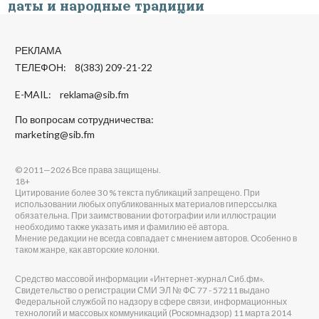
даты и народные традиции
РЕКЛАМА
ТЕЛЕФОН: 8(383) 209-21-22
E-MAIL:
reklama@sib.fm
По вопросам сотрудничества:
marketing@sib.fm
© 2011—2026 Все права защищены.
18+
Цитирование более 30 % текста публикаций запрещено. При
использовании любых опубликованных материалов гиперссылка
обязательна. При заимствовании фотографии или иллюстрации
необходимо также указать имя и фамилию её автора.
Мнение редакции не всегда совпадает с мнением авторов. Особенно в
таком жанре, как авторские колонки.
Средство массовой информации «Интернет-журнал Сиб.фм».
Свидетельство о регистрации СМИ ЭЛ № ФС 77 - 57211 выдано
Федеральной службой по надзору в сфере связи, информационных
технологий и массовых коммуникаций (Роскомнадзор) 11 марта 2014