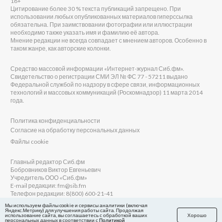
18+
Цитирование более 30 % текста публикаций запрещено. При
использовании любых опубликованных материалов гиперссылка
обязательна. При заимствовании фотографии или иллюстрации
необходимо также указать имя и фамилию её автора.
Мнение редакции не всегда совпадает с мнением авторов. Особенно в
таком жанре, как авторские колонки.
Средство массовой информации «Интернет-журнал Сиб.фм».
Свидетельство о регистрации СМИ ЭЛ № ФС 77 - 57211 выдано
Федеральной службой по надзору в сфере связи, информационных
технологий и массовых коммуникаций (Роскомнадзор) 11 марта 2014
года.
Политика конфиденциальности
Согласие на обработку персональных данных
Файлы cookie
Главный редактор Сиб.фм
Бобровников Виктор Евгеньевич
Учредитель ООО «Сиб.фм»
E-mail редакции: fm@sib.fm
Телефон редакции: 8(800) 600-21-41
Мы используем файлы cookie и сервисы аналитики (включая
Яндекс.Метрику) для улучшения работы сайта. Продолжая
использование сайта, вы соглашаетесь с обработкой ваших
Хорошо
персональных данных в соответствии с
Политикой
Сайт разработан и поддерживается Технодзен