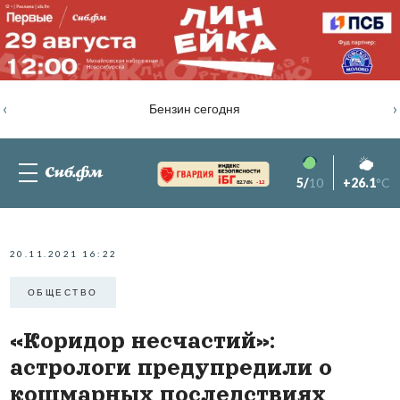
‹
›
Бензин сегодня
5/
10
+26.1
°C
82.76%
-1.2
20.11.2021 16:22
ОБЩЕСТВО
«Коридор несчастий»:
астрологи предупредили о
кошмарных последствиях