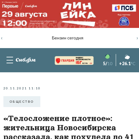
‹
›
Бензин сегодня
5/
10
+26.1
°C
82.76%
-1.2
20.11.2021 11:10
ОБЩЕСТВО
«Телосложение плотное»:
жительница Новосибирска
рассказала, как похудела до 41