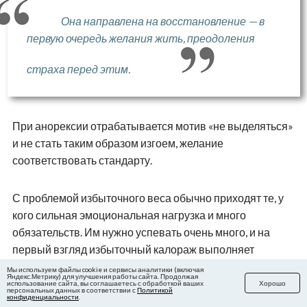
Она направлена на восстановление — в
первую очередь желания жить, преодоления
страха перед этим.
При анорексии отрабатывается мотив «не выделяться»
и не стать таким образом изгоем, желание
соответствовать стандарту.
С проблемой избыточного веса обычно приходят те, у
кого сильная эмоциональная нагрузка и много
обязательств. Им нужно успевать очень много, и на
первый взгляд избыточный калораж выполняет
функцию «подпитать энергией», но при этом его
Мы используем файлы cookie и сервисы аналитики (включая
Яндекс.Метрику) для улучшения работы сайта. Продолжая
невозможно оценить, и тогда начинается накопление.
использование сайта, вы соглашаетесь с обработкой ваших
Хорошо
персональных данных в соответствии с
Политикой
конфиденциальности
.
«Человек, который болен, чувствует себя очень