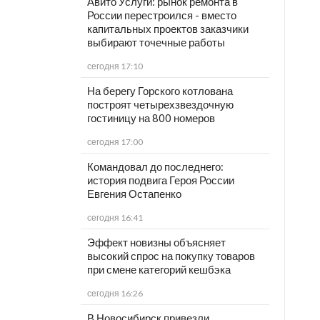
Авито Услуги: рынок ремонта в
России перестроился - вместо
капитальных проектов заказчики
выбирают точечные работы
сегодня 17:10
На берегу Горского котлована
построят четырехзвездочную
гостиницу на 800 номеров
сегодня 17:00
Командовал до последнего:
история подвига Героя России
Евгения Остапенко
сегодня 16:41
Эффект новизны объясняет
высокий спрос на покупку товаров
при смене категорий кешбэка
сегодня 16:26
В Новосибирск привезли