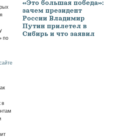
«Это большая победа»:
орых
зачем президент
ся
России Владимир
Путин прилетел в
у
Сибирь и что заявил
» по
 сайте
ак
 в
ентам
и
лит