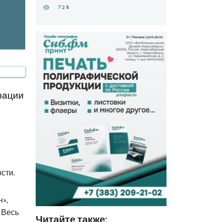
728
рации
сти.
н»,
 Весь
Читайте также: