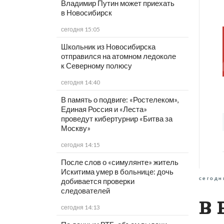
Владимир Путин может приехать
в Новосибирск
сегодня 15:05
Школьник из Новосибирска
отправился на атомном ледоколе
к Северному полюсу
сегодня 14:40
В память о подвиге: «Ростелеком»,
Единая Россия и «Леста»
проведут кибертурнир «Битва за
Москву»
сегодня 14:15
После слов о «симулянте» житель
Искитима умер в больнице: дочь
сегодн
добивается проверки
следователей
В 
сегодня 14:13