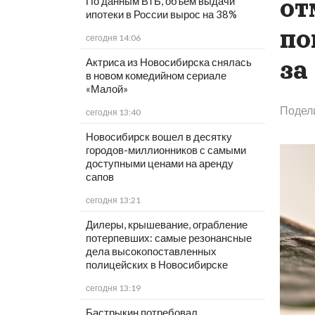
от
По данным ВТБ, объем выдачи
ипотеки в России вырос на 38%
по
сегодня 14:06
за
Актриса из Новосибирска снялась
в новом комедийном сериале
«Малой»
Подел
сегодня 13:40
Новосибирск вошел в десятку
городов-миллионников с самыми
доступными ценами на аренду
сапов
сегодня 13:21
Дилеры, крышевание, ограбление
потерпевших: самые резонансные
дела высокопоставленных
полицейских в Новосибирске
сегодня 13:19
Бастрыкин потребовал