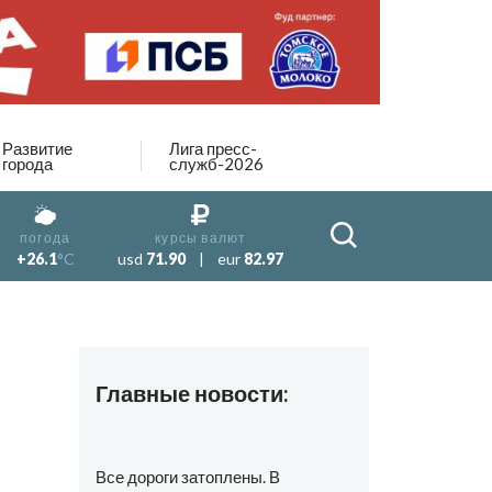
Развитие
Лига пресс-
города
служб-2026
погода
курсы валют
+26.1
°C
usd
71.90
|
eur
82.97
Главные новости:
Все дороги затоплены. В