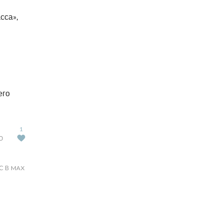
сса»,
его
1
Ю
С В MAX