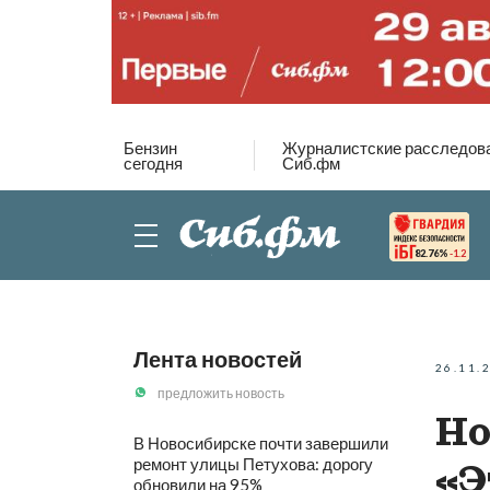
Бензин
Журналистские расследов
сегодня
Сиб.фм
82.76%
-1.2
Лента новостей
26.11.
предложить новость
Но
В Новосибирске почти завершили
ремонт улицы Петухова: дорогу
«Э
обновили на 95%