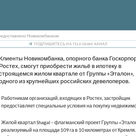
редоставлено Новикомбанком
ПОДПИШИТЕСЬ НА TELEGRAM-КАНАЛ
Клиенты Новикомбанка, опорного банка Госкорпо
Ростех, смогут приобрести жильё в ипотеку в
строящемся жилом квартале от Группы «Эталон»,
одного из крупнейших российских девелоперов.
Работникам организаций, входящих в Ростех, застройщик
предоставляет специальные условия на покупку недвижимо
Жилой квартал Shagal – флагманский проект Группы «Этало
реализуемый на площади 109 га в 10 километрах от Кремля.