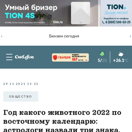
‹
›
Бензин сегодня
5/
10
+26.1
°C
82.76%
-1.2
29.11.2021 15:32
ОБЩЕСТВО
Год какого животного 2022 по
восточному календарю:
астрологи назвали три знака,