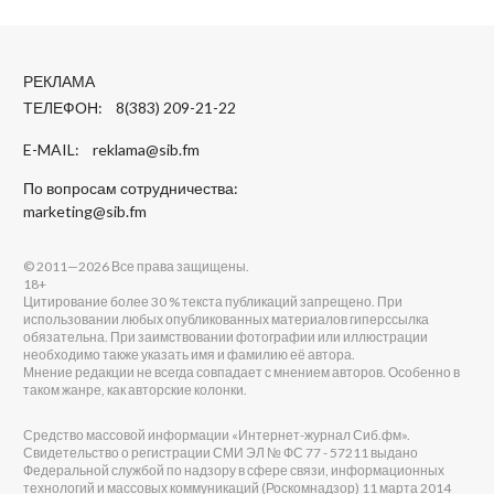
РЕКЛАМА
ТЕЛЕФОН: 8(383) 209-21-22
E-MAIL:
reklama@sib.fm
По вопросам сотрудничества:
marketing@sib.fm
© 2011—2026 Все права защищены.
18+
Цитирование более 30 % текста публикаций запрещено. При
использовании любых опубликованных материалов гиперссылка
обязательна. При заимствовании фотографии или иллюстрации
необходимо также указать имя и фамилию её автора.
Мнение редакции не всегда совпадает с мнением авторов. Особенно в
таком жанре, как авторские колонки.
Средство массовой информации «Интернет-журнал Сиб.фм».
Свидетельство о регистрации СМИ ЭЛ № ФС 77 - 57211 выдано
Федеральной службой по надзору в сфере связи, информационных
технологий и массовых коммуникаций (Роскомнадзор) 11 марта 2014