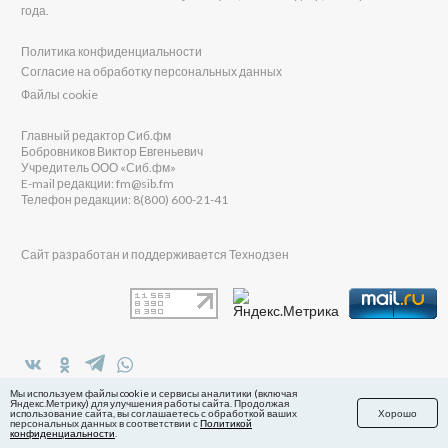
года.
Политика конфиденциальности
Согласие на обработку персональных данных
Файлы cookie
Главный редактор Сиб.фм
Бобровников Виктор Евгеньевич
Учредитель ООО «Сиб.фм»
E-mail редакции: fm@sib.fm
Телефон редакции: 8(800) 600-21-41
Сайт разработан и поддерживается Технодзен
в Яндекс.Дзен
Мы используем файлы cookie и сервисы аналитики (включая
Яндекс.Метрику) для улучшения работы сайта. Продолжая
использование сайта, вы соглашаетесь с обработкой ваших
Хорошо
персональных данных в соответствии с
Политикой
конфиденциальности
.