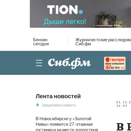
Бензин
Журналистские расследов
сегодня
Сиб.фм
82.76%
-1.2
Лента новостей
01.12.
предложить новость
16:45
В Новосибирске у «Золотой
В 
Нивы» появится 27-этажная
гостиница на месте долгостроя