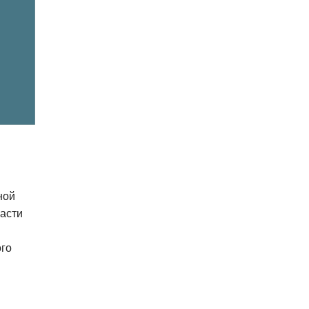
ной
асти
ого