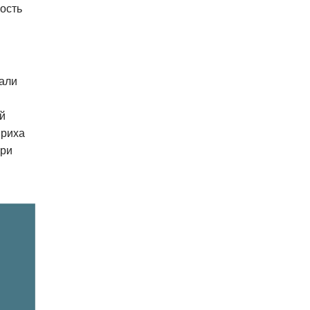
ость
чали
й
нриха
ери