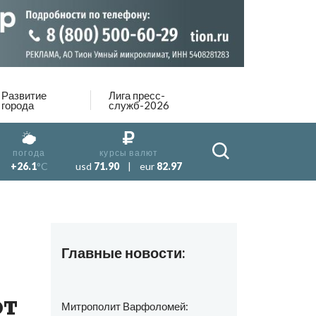
Развитие
Лига пресс-
города
служб-2026
погода
курсы валют
+26.1
°C
usd
71.90
|
eur
82.97
Главные новости:
ют
Митрополит Варфоломей: