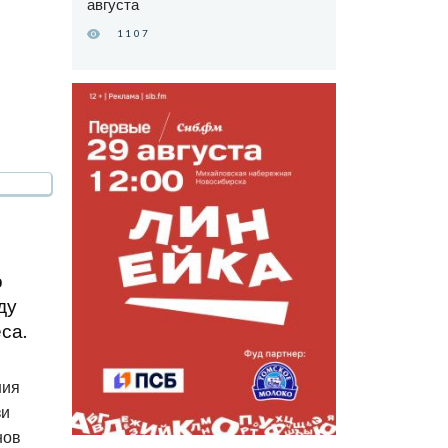
августа
1107
о
ду
са.
ния
зи
нов