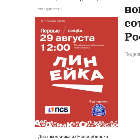
но
сегодня 22:03
со
Ро
Подел
Два школьника из Новосибирска