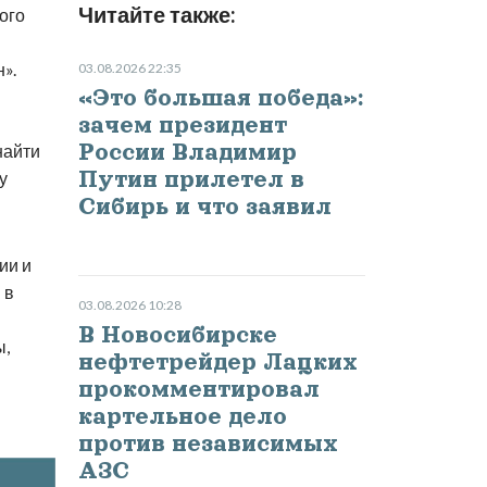
Читайте также:
ого
».
03.08.2026 22:35
«Это большая победа»:
зачем президент
России Владимир
найти
Путин прилетел в
у
Сибирь и что заявил
ии и
 в
03.08.2026 10:28
В Новосибирске
ы,
нефтетрейдер Лацких
прокомментировал
картельное дело
против независимых
АЗС