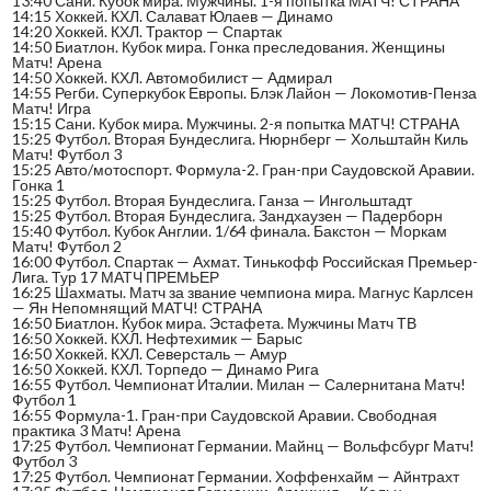
13:40 Сани. Кубок мира. Мужчины. 1-я попытка МАТЧ! СТРАНА
14:15 Хоккей. КХЛ. Салават Юлаев — Динамо
14:20 Хоккей. КХЛ. Трактор — Спартак
14:50 Биатлон. Кубок мира. Гонка преследования. Женщины
Матч! Арена
14:50 Хоккей. КХЛ. Автомобилист — Адмирал
14:55 Регби. Суперкубок Европы. Блэк Лайон — Локомотив-Пенза
Матч! Игра
15:15 Сани. Кубок мира. Мужчины. 2-я попытка МАТЧ! СТРАНА
15:25 Футбол. Вторая Бундеслига. Нюрнберг — Хольштайн Киль
Матч! Футбол 3
15:25 Авто/мотоспорт. Формула-2. Гран-при Саудовской Аравии.
Гонка 1
15:25 Футбол. Вторая Бундеслига. Ганза — Ингольштадт
15:25 Футбол. Вторая Бундеслига. Зандхаузен — Падерборн
15:40 Футбол. Кубок Англии. 1/64 финала. Бакстон — Моркам
Матч! Футбол 2
16:00 Футбол. Спартак — Ахмат. Тинькофф Российская Премьер-
Лига. Тур 17 МАТЧ ПРЕМЬЕР
16:25 Шахматы. Матч за звание чемпиона мира. Магнус Карлсен
— Ян Непомнящий МАТЧ! СТРАНА
16:50 Биатлон. Кубок мира. Эстафета. Мужчины Матч ТВ
16:50 Хоккей. КХЛ. Нефтехимик — Барыс
16:50 Хоккей. КХЛ. Северсталь — Амур
16:50 Хоккей. КХЛ. Торпедо — Динамо Рига
16:55 Футбол. Чемпионат Италии. Милан — Салернитана Матч!
Футбол 1
16:55 Формула-1. Гран-при Саудовской Аравии. Свободная
практика 3 Матч! Арена
17:25 Футбол. Чемпионат Германии. Майнц — Вольфсбург Матч!
Футбол 3
17:25 Футбол. Чемпионат Германии. Хоффенхайм — Айнтрахт