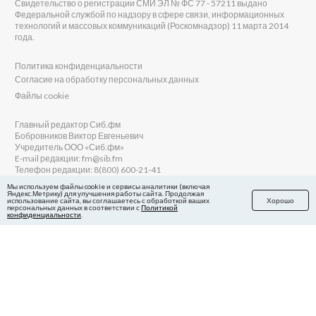
Свидетельство о регистрации СМИ ЭЛ № ФС 77 - 57211 выдано
Федеральной службой по надзору в сфере связи, информационных
технологий и массовых коммуникаций (Роскомнадзор) 11 марта 2014
года.
Политика конфиденциальности
Согласие на обработку персональных данных
Файлы cookie
Главный редактор Сиб.фм
Бобровников Виктор Евгеньевич
Учредитель ООО «Сиб.фм»
E-mail редакции: fm@sib.fm
Телефон редакции: 8(800) 600-21-41
Мы используем файлы cookie и сервисы аналитики (включая
Яндекс.Метрику) для улучшения работы сайта. Продолжая
использование сайта, вы соглашаетесь с обработкой ваших
Хорошо
персональных данных в соответствии с
Политикой
Сайт разработан и поддерживается Технодзен
конфиденциальности
.
в Яндекс.Дзен