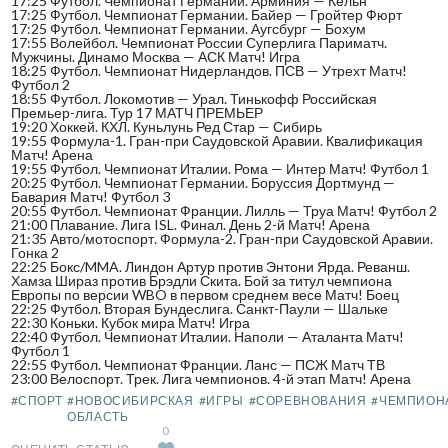
17:25 Футбол. Чемпионат Германии. Арминия — Кельн
17:25 Футбол. Чемпионат Германии. Байер — Гройтер Фюрт
17:25 Футбол. Чемпионат Германии. Аугсбург — Бохум
17:55 Волейбол. Чемпионат России Суперлига Париматч.
Мужчины. Динамо Москва — АСК Матч! Игра
18:25 Футбол. Чемпионат Нидерландов. ПСВ — Утрехт Матч!
Футбол 2
18:55 Футбол. Локомотив — Урал. Тинькофф Российская
Премьер-лига. Тур 17 МАТЧ ПРЕМЬЕР
19:20 Хоккей. КХЛ. Куньлунь Ред Стар — Сибирь
19:55 Формула-1. Гран-при Саудовской Аравии. Квалификация
Матч! Арена
19:55 Футбол. Чемпионат Италии. Рома — Интер Матч! Футбол 1
20:25 Футбол. Чемпионат Германии. Боруссия Дортмунд —
Бавария Матч! Футбол 3
20:55 Футбол. Чемпионат Франции. Лилль — Труа Матч! Футбол 2
21:00 Плавание. Лига ISL. Финал. День 2-й Матч! Арена
21:35 Авто/мотоспорт. Формула-2. Гран-при Саудовской Аравии.
Гонка 2
22:25 Бокс/MMA. Линдон Артур против Энтони Ярда. Реванш.
Хамза Шираз против Брэдли Скита. Бой за титул чемпиона
Европы по версии WBO в первом среднем весе Матч! Боец
22:25 Футбол. Вторая Бундеслига. Санкт-Паули — Шальке
22:30 Коньки. Кубок мира Матч! Игра
22:40 Футбол. Чемпионат Италии. Наполи — Аталанта Матч!
Футбол 1
22:55 Футбол. Чемпионат Франции. Ланс — ПСЖ Матч ТВ
23:00 Велоспорт. Трек. Лига чемпионов. 4-й этап Матч! Арена
#СПОРТ
#НОВОСИБИРСКАЯ
#ИГРЫ
#СОРЕВНОВАНИЯ
#ЧЕМПИОН
ОБЛАСТЬ
0