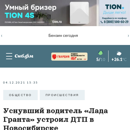
‹
›
Бензин сегодня
5/
10
+26.1
°C
82.76%
-1.2
04.12.2021 15:35
ОБЩЕСТВО
ПРОИCШЕСТВИЯ
Уснувший водитель «Лада
Гранта» устроил ДТП в
Новосибирске