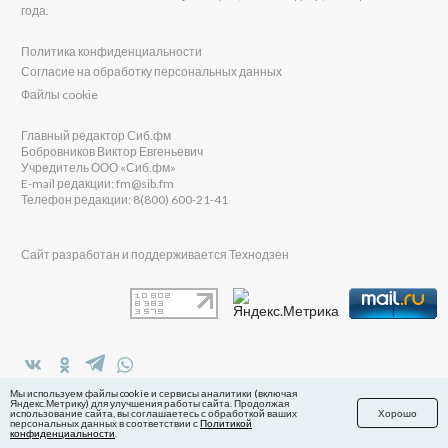
года.
Политика конфиденциальности
Согласие на обработку персональных данных
Файлы cookie
Главный редактор Сиб.фм
Бобровников Виктор Евгеньевич
Учредитель ООО «Сиб.фм»
E-mail редакции: fm@sib.fm
Телефон редакции: 8(800) 600-21-41
Сайт разработан и поддерживается Технодзен
в Яндекс.Дзен
Мы используем файлы cookie и сервисы аналитики (включая
Яндекс.Метрику) для улучшения работы сайта. Продолжая
использование сайта, вы соглашаетесь с обработкой ваших
Хорошо
персональных данных в соответствии с
Политикой
конфиденциальности
.