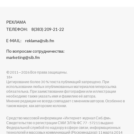
РЕКЛАМА
ТЕЛЕФОН: 8(383) 209-21-22
E-MAIL:
reklama@sib.fm
По вопросам сотрудничества:
marketing@sib.fm
© 2011—2026 Все права защищены.
18+
Цитирование более 30 % текста публикаций запрещено. При
использовании любых опубликованных материалов гиперссылка
обязательна. При заимствовании фотографии или иллюстрации
необходимо также указать имя и фамилию её автора.
Мнение редакции не всегда совпадает с мнением авторов. Особенно в
таком жанре, как авторские колонки.
Средство массовой информации «Интернет-журнал Сиб.фм».
Свидетельство о регистрации СМИ ЭЛ № ФС 77 - 57211 выдано
Федеральной службой по надзору в сфере связи, информационных
технологий и массовых коммуникаций (Роскомнадзор) 11 марта 2014